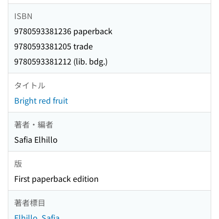
ISBN
9780593381236 paperback
9780593381205 trade
9780593381212 (lib. bdg.)
タイトル
Bright red fruit
著者・編者
Safia Elhillo
版
First paperback edition
著者標目
Elhillo, Safia