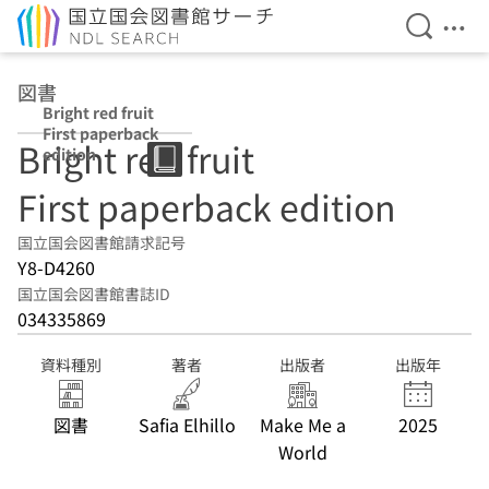
検索を開
メニ
本文へ移動
図書
Bright red fruit
First paperback
Bright red fruit
edition
First paperback edition
国立国会図書館請求記号
Y8-D4260
国立国会図書館書誌ID
034335869
資料種別
著者
出版者
出版年
図書
Safia Elhillo
Make Me a
2025
World