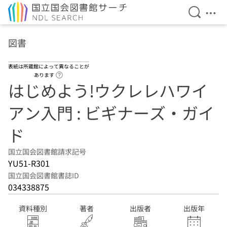
検索を開
メニ
本文へ移動
図書
表紙は所蔵館によって異なることが
ヘルプページへのリンク
あります
はじめよう!ウクレレハワイ
アン入門 : ビギナーズ・ガイ
ド
国立国会図書館請求記号
YU51-R301
国立国会図書館書誌ID
034338875
資料種別
著者
出版者
出版年