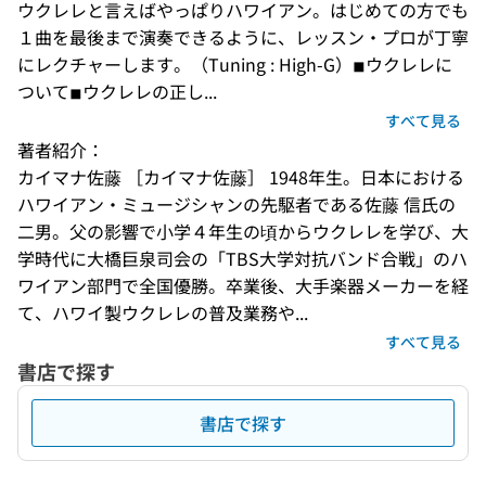
ウクレレと言えばやっぱりハワイアン。はじめての方でも
１曲を最後まで演奏できるように、レッスン・プロが丁寧
にレクチャーします。（Tuning : High-G）◾︎ウクレレに
ついて◾︎ウクレレの正し...
すべて見る
著者紹介：
カイマナ佐藤 ［カイマナ佐藤］ 1948年生。日本における
ハワイアン・ミュージシャンの先駆者である佐藤 信氏の
二男。父の影響で小学４年生の頃からウクレレを学び、大
学時代に大橋巨泉司会の「TBS大学対抗バンド合戦」のハ
ワイアン部門で全国優勝。卒業後、大手楽器メーカーを経
て、ハワイ製ウクレレの普及業務や...
すべて見る
書店で探す
書店で探す