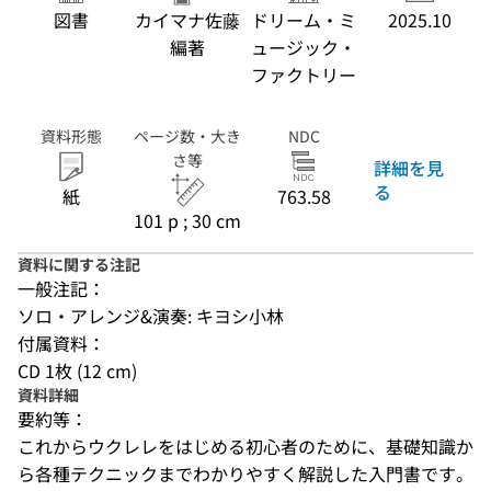
図書
カイマナ佐藤
ドリーム・ミ
2025.10
編著
ュージック・
ファクトリー
資料形態
ページ数・大き
NDC
さ等
詳細を見
る
紙
763.58
101 p ; 30 cm
資料に関する注記
一般注記：
ソロ・アレンジ&演奏: キヨシ小林
付属資料：
CD 1枚 (12 cm)
資料詳細
要約等：
これからウクレレをはじめる初心者のために、基礎知識か
ら各種テクニックまでわかりやすく解説した入門書です。