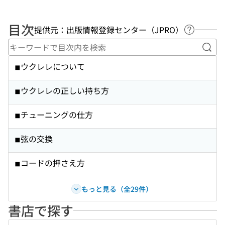
目次
提供元：出版情報登録センター（JPRO）
ヘルプペ
キー
◾︎ウクレレについて
◾︎ウクレレの正しい持ち方
◾︎チューニングの仕方
◾︎弦の交換
◾︎コードの押さえ方
もっと見る（全29件）
書店で探す