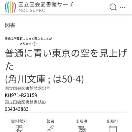
検索を開
メニ
本文へ移動
図書
表紙は所蔵館によって異なることが
ヘルプページへのリンク
あります
普通に青い東京の空を見上げ
た
(角川文庫 ; は50-4)
国立国会図書館請求記号
KH971-R20159
国立国会図書館書誌ID
034343883
資料種別
著者
出版者
出版年