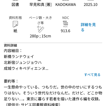
図書
早見和真 [著]
KADOKAWA
2025.10
資料形態
ページ数・大き
NDC
さ等
詳細を見
る
紙
913.6
280p ; 15cm
資料詳細
内容細目：
新橋ランナウェイ
北新宿ジュンジョウハ
成城ウィキペディエンヌ...
すべて見る
要約等：
一生懸命やっている、つもりだ。世の中のせいにするつも
りはない。そういう世代なだけなんだ。だけど、どこか物
足りない…。東京に暮らす若者を描いた連作６編を収録。
（提供元: サピエ図書館資料検索）