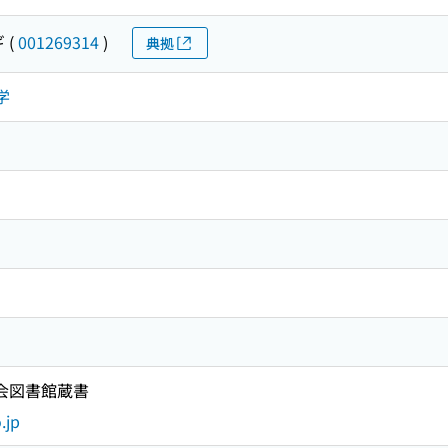
ギ
(
001269314
)
典拠
学
国会図書館蔵書
.jp