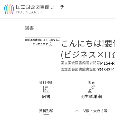
本文へ移動
図書
こんにちは!要件
表紙は所蔵館によって異なるこ
ヘルプページへのリンク
とがあります
(ビジネス×IT
M154-R
国立国会図書館請求記号
03434391
国立国会図書館書誌ID
資料種別
著者
図書
羽生章洋 著
資料形態
ページ数・大きさ等