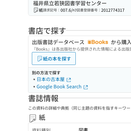
福井県立若狭図書学習センター
紙
007.6/ﾊﾌ
2012774317
請求記号：
図書登録番号：
書店で探す
出版書誌データベース
から購
『Books』は各出版社から提供された情報による出
紙の本を探す
別の方法で探す
日本の古本屋
Google Book Search
書誌情報
この資料の詳細や典拠（同じ主題の資料を指すキーワー
紙
図書
資料種別