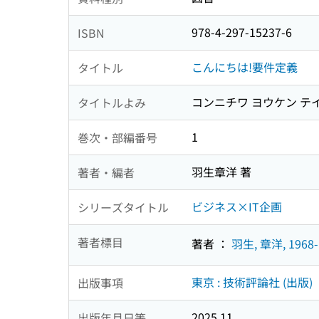
978-4-297-15237-6
ISBN
こんにちは!要件定義
タイトル
コンニチワ ヨウケン テ
タイトルよみ
1
巻次・部編番号
羽生章洋 著
著者・編者
ビジネス×IT企画
シリーズタイトル
著者標目
著者 ：
羽生, 章洋, 1968-
東京 : 技術評論社 (出版)
出版事項
2025.11
出版年月日等