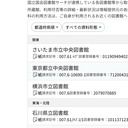
国立国会図書館サーチが連携している各図書館等から取
所蔵館、利用可否等の詳細・最新状況は情報提供元の各
料の利用方法は、ご自身が利用されるお近くの図書館
関東
さいたま市立中央図書館
紙
007.61 ﾊﾌﾞ
01190949402
請求記号：
図書登録番号：
東京都立中央図書館
紙
007.6-10690-1
7120043
請求記号：
図書登録番号：
横浜市立図書館
紙
007.6
2079070885
請求記号：
図書登録番号：
東海・北陸
石川県立図書館
紙
007.61/ﾊﾌ ｺ/1
10113712
請求記号：
図書登録番号：