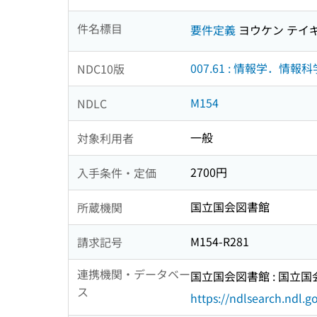
件名標目
要件定義
ヨウケン テイ
007.61 : 情報学．情報科
NDC10版
M154
NDLC
一般
対象利用者
2700円
入手条件・定価
国立国会図書館
所蔵機関
M154-R281
請求記号
連携機関・データベー
国立国会図書館 : 国立
ス
https://ndlsearch.ndl.go