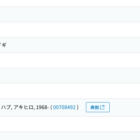
イギ
ハブ, アキヒロ, 1968-
(
00708492
)
典拠