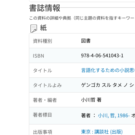
書誌情報
この資料の詳細や典拠（同じ主題の資料を指すキーワー
紙
図書
資料種別
978-4-06-541043-1
ISBN
言語化するための小説思
タイトル
ゲンゴカ スル タメ ノ 
タイトルよみ
小川哲 著
著者・編者
著者標目
著者 ：
小川, 哲, 1986-
オ
東京 : 講談社 (出版)
出版事項