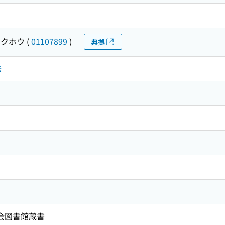
サクホウ
(
01107899
)
典拠
法
国会図書館蔵書