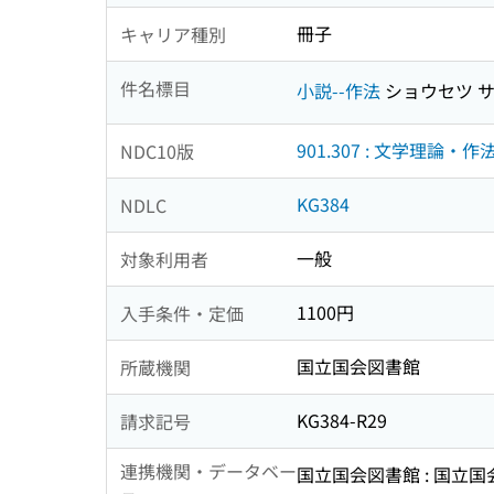
冊子
キャリア種別
件名標目
小説--作法
ショウセツ 
901.307 : 文学理論・作
NDC10版
KG384
NDLC
一般
対象利用者
1100円
入手条件・定価
国立国会図書館
所蔵機関
KG384-R29
請求記号
連携機関・データベー
国立国会図書館 : 国立