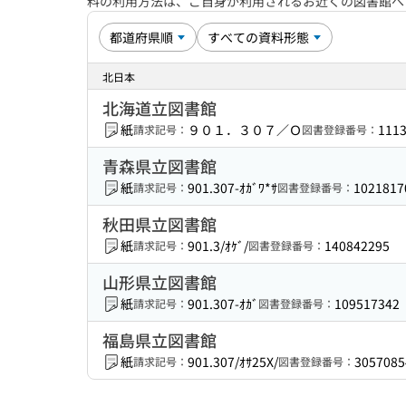
料の利用方法は、ご自身が利用されるお近くの図書館
北日本
北海道立図書館
紙
９０１．３０７／Ｏ
111
請求記号：
図書登録番号：
青森県立図書館
紙
901.307-ｵｶﾞﾜ*ｻ
1021817
請求記号：
図書登録番号：
秋田県立図書館
紙
901.3/ｵｹﾞ/
140842295
請求記号：
図書登録番号：
山形県立図書館
紙
901.307-ｵｶﾞ
109517342
請求記号：
図書登録番号：
福島県立図書館
紙
901.307/ｵｻ25X/
3057085
請求記号：
図書登録番号：