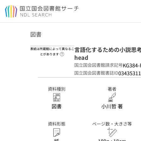
本文へ移動
図書
言語化するための小説思考 = How
表紙は所蔵館によって異なるこ
ヘルプページへのリンク
とがあります
head
KG384-
国立国会図書館請求記号
03435311
国立国会図書館書誌ID
資料種別
著者
図書
小川哲 著
資料形態
ページ数・大きさ等