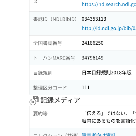
ス
https://ndlsearch.ndl.go
034353113
書誌ID（NDLBibID）
http://id.ndl.go.jp/bib
24186250
全国書誌番号
34796149
トーハンMARC番号
日本目録規則2018年版
目録規則
111
整理区分コード
記録メディア
「伝える」ではない、「
要約等
脳内にあるものを言語化
障害者向け資料
コレクション（共通）