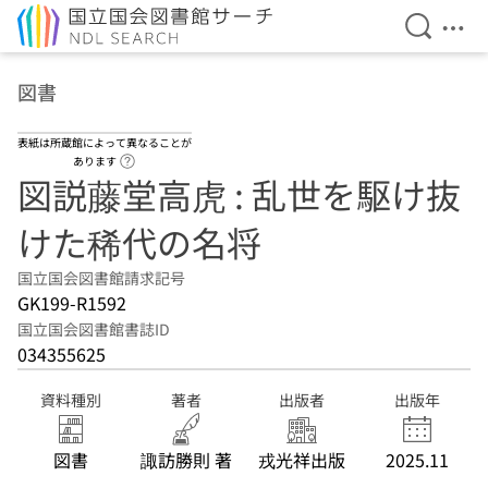
検索を開
メニ
本文へ移動
図書
表紙は所蔵館によって異なることが
ヘルプページへのリンク
あります
図説藤堂高虎 : 乱世を駆け抜
けた稀代の名将
国立国会図書館請求記号
GK199-R1592
国立国会図書館書誌ID
034355625
資料種別
著者
出版者
出版年
図書
諏訪勝則 著
戎光祥出版
2025.11