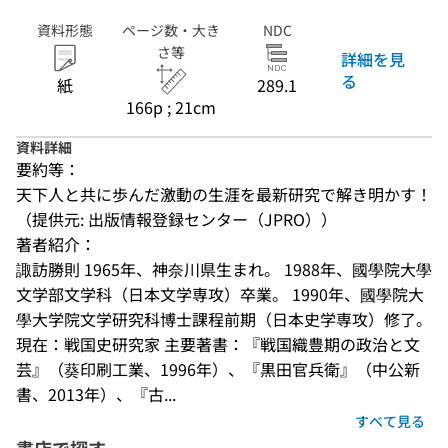
資料形態
ページ数・大き
NDC
さ等
詳細を見
る
紙
289.1
166p ; 21cm
資料詳細
要約等：
天下人と共に歩んだ激動の生涯を最新研究で解き明かす！
（提供元: 出版情報登録センター（JPRO））
著者紹介：
諏訪勝則 1965年、神奈川県生まれ。 1988年、國學院大學
文学部文学科（日本文学専攻）卒業。 1990年、國學院大
學大学院文学研究科博士課程前期（日本史学専攻）修了。 
現在：戦国史研究家 主要著書：『戦国織豊期の政治と文
芸』（葵印刷工業、1996年）、『黒田官兵衛』（中公新
書、2013年）、『古...
すべて見る