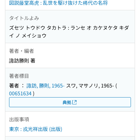
図説藤堂高虎 : 乱世を駆け抜けた稀代の名将
タイトルよみ
ズセツ トウドウ タカトラ : ランセ オ カケヌケタ キダ
イ ノ メイショウ
著者・編者
諏訪勝則 著
著者標目
著者 ：
諏訪, 勝則, 1965-
スワ, マサノリ, 1965-
(
00651634
)
典拠
出版事項
東京 : 戎光祥出版 (出版)