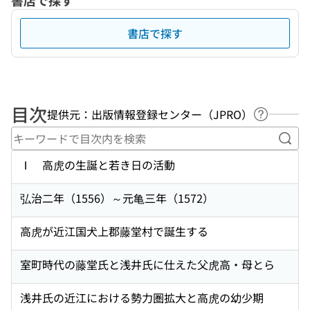
書店で探す
書店で探す
目次
提供元：出版情報登録センター（JPRO）
ヘルプペ
キー
Ⅰ 高虎の生誕と若き日の活動
弘治二年（1556）～元亀三年（1572）
高虎が近江国犬上郡藤堂村で誕生する
室町時代の藤堂氏と浅井氏に仕えた父虎高・母とら
浅井氏の近江における勢力圏拡大と高虎の幼少期