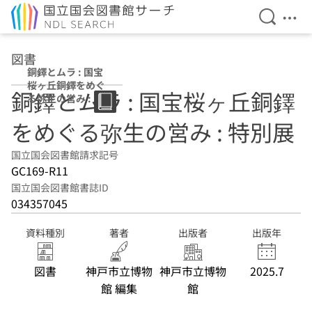
検索を開
メニ
本文へ移動
図書
銅鐸とムラ : 国宝
桜ヶ丘銅鐸をめぐ
銅鐸とムラ : 国宝桜ヶ丘銅鐸
る弥生の営み : 特
別展
をめぐる弥生の営み : 特別展
国立国会図書館請求記号
GC169-R11
国立国会図書館書誌ID
034357045
資料種別
著者
出版者
出版年
図書
神戸市立博物
神戸市立博物
2025.7
館 編集
館