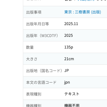
東京 : 三樹書房 (出版)
出版事項
2025.11
出版年月日等
2025
出版年（W3CDTF）
135p
数量
21cm
大きさ
JP
出版地（国名コード）
jpn
本文の言語コード
テキスト
表現種別
機器不用
機器種別