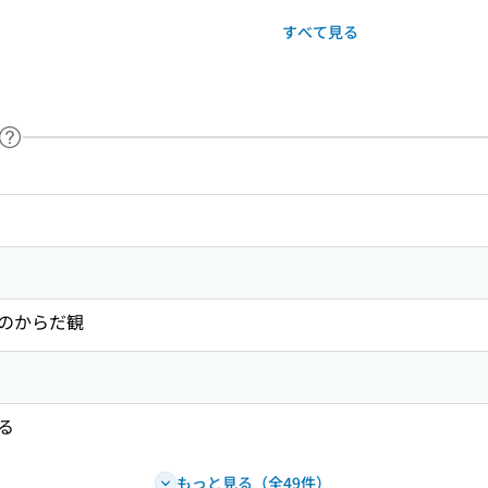
すべて見る
ヘルプページへのリンク
ードで目次内を検索
のからだ観
る
もっと見る（全49件）