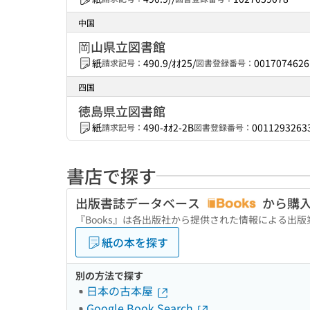
中国
岡山県立図書館
紙
490.9/ｵｵ25/
0017074626
請求記号：
図書登録番号：
四国
徳島県立図書館
紙
490-ｵｵ2-2B
0011293263
請求記号：
図書登録番号：
書店で探す
出版書誌データベース
から購
『Books』は各出版社から提供された情報による出
紙の本を探す
別の方法で探す
日本の古本屋
Google Book Search