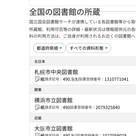
全国の図書館の所蔵
国立国会図書館サーチが連携している各図書館等から取
所蔵館、利用可否等の詳細・最新状況は情報提供元の各
料の利用方法は、ご自身が利用されるお近くの図書館
北日本
札幌市中央図書館
紙
490.9/ｵ/
1310771041
請求記号：
図書登録番号：
関東
横浜市立図書館
紙
490
2079325840
請求記号：
図書登録番号：
近畿
大阪市立図書館
紙
490.9//
1027059078
請求記号：
図書登録番号：