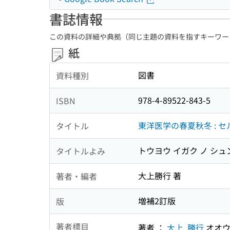
書誌情報
この資料の詳細や典拠（同じ主題の資料を指すキーワー
紙
図書
資料種別
978-4-89522-843-5
ISBN
東洋医学の春夏秋冬 : 
タイトル
トウヨウ イガク ノ シュン
タイトルよみ
大上勝行 著
著者・編者
増補2訂版
版
著者標目
著者 ：
大上, 勝行
オオウ