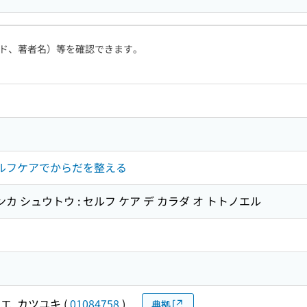
ド、著者名）等を確認できます。
セルフケアでからだを整える
カ シュウトウ : セルフ ケア デ カラダ オ トトノエル
エ, カツユキ
(
01084758
)
典拠