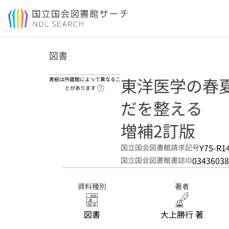
本文へ移動
図書
東洋医学の春夏
表紙は所蔵館によって異なるこ
ヘルプページへのリンク
とがあります
だを整える
増補2訂版
Y75-R1
国立国会図書館請求記号
03436038
国立国会図書館書誌ID
資料種別
著者
図書
大上勝行 著