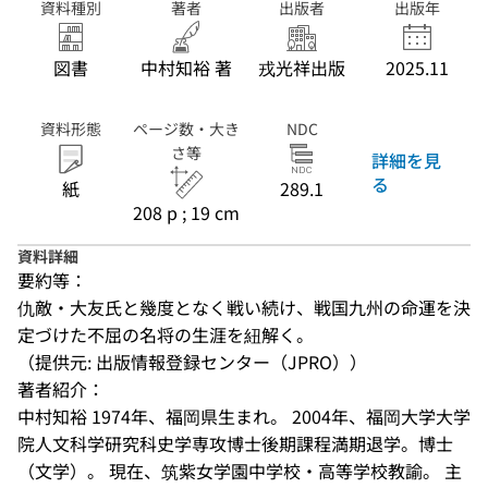
資料種別
著者
出版者
出版年
図書
中村知裕 著
戎光祥出版
2025.11
資料形態
ページ数・大き
NDC
さ等
詳細を見
る
紙
289.1
208 p ; 19 cm
資料詳細
要約等：
仇敵・大友氏と幾度となく戦い続け、戦国九州の命運を決
定づけた不屈の名将の生涯を紐解く。
（提供元: 出版情報登録センター（JPRO））
著者紹介：
中村知裕 1974年、福岡県生まれ。 2004年、福岡大学大学
院人文科学研究科史学専攻博士後期課程満期退学。博士
（文学）。 現在、筑紫女学園中学校・高等学校教諭。 主