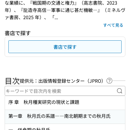
な業績に、『戦国期の交通と権力』（高志書院、2023 
年）、『龍造寺高信―軍事に通じ甚だ機敏―』（ミネルヴ
ァ書房、2025 年）、 「...
すべて見る
書店で探す
書店で探す
目次
提供元：出版情報登録センター（JPRO）
ヘルプペ
キー
序 章 秋月種実研究の現状と課題
第一章 秋月氏の系譜――南北朝期までの秋月氏
一、鎌倉期の秋月氏