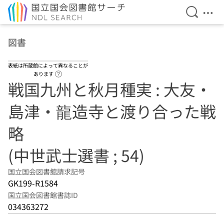
検索を開
メニ
本文へ移動
図書
表紙は所蔵館によって異なることが
ヘルプページへのリンク
あります
戦国九州と秋月種実 : 大友・
島津・龍造寺と渡り合った戦
略
(中世武士選書 ; 54)
国立国会図書館請求記号
GK199-R1584
国立国会図書館書誌ID
034363272