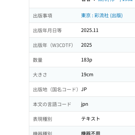
東京 : 彩流社 (出版)
出版事項
2025.11
出版年月日等
2025
出版年（W3CDTF）
183p
数量
19cm
大きさ
JP
出版地（国名コード）
jpn
本文の言語コード
テキスト
表現種別
機器不用
機器種別