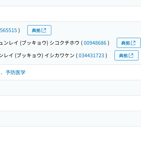
565515
)
典拠
ュンレイ (ブッキョウ) シコクチホウ
(
00948686
)
典拠
ンレイ (ブッキョウ) イシカワケン
(
034431723
)
典拠
衛生．予防医学