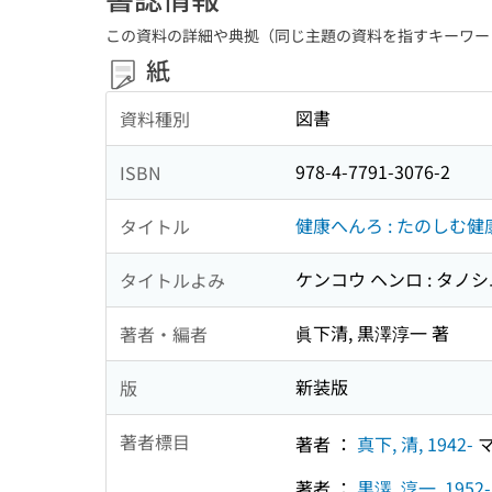
この資料の詳細や典拠（同じ主題の資料を指すキーワー
紙
図書
資料種別
978-4-7791-3076-2
ISBN
健康へんろ : たのしむ健康
タイトル
ケンコウ ヘンロ : タノ
タイトルよみ
眞下清, 黒澤淳一 著
著者・編者
新装版
版
著者標目
著者 ：
真下, 清, 1942-
マ
著者 ：
黒澤, 淳一, 1952-