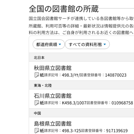
全国の図書館の所蔵
国立国会図書館サーチが連携している各図書館等から取
所蔵館、利用可否等の詳細・最新状況は情報提供元の各
料の利用方法は、ご自身が利用されるお近くの図書館
北日本
秋田県立図書館
紙
498.3/ﾏｹ/
140870023
請求記号：
図書登録番号：
東海・北陸
石川県立図書館
紙
K498.3/1007
010968758
請求記号：
図書登録番号：
中国
島根県立図書館
紙
498.3-ﾏ25
917139619
請求記号：
図書登録番号：