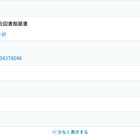
国会図書館蔵書
.jp
/034378046
少なく表示する