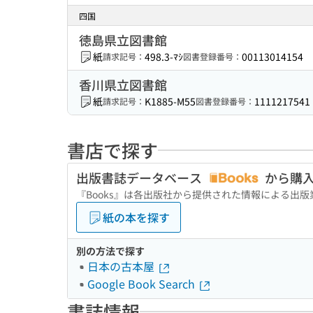
四国
徳島県立図書館
紙
498.3-ﾏｼ
00113014154
請求記号：
図書登録番号：
香川県立図書館
紙
K1885-M55
1111217541
請求記号：
図書登録番号：
書店で探す
出版書誌データベース
から購
『Books』は各出版社から提供された情報による出
紙の本を探す
別の方法で探す
日本の古本屋
Google Book Search
書誌情報