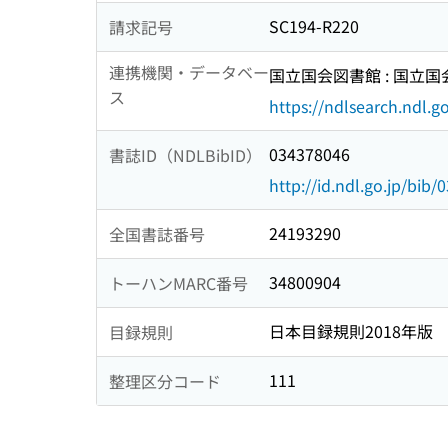
SC194-R220
請求記号
連携機関・データベー
国立国会図書館 : 国立
ス
https://ndlsearch.ndl.go
034378046
書誌ID（NDLBibID）
http://id.ndl.go.jp/bib
24193290
全国書誌番号
34800904
トーハンMARC番号
日本目録規則2018年版
目録規則
111
整理区分コード