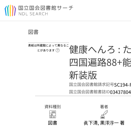
本文へ移動
図書
健康へんろ : 
表紙は所蔵館によって異なるこ
ヘルプページへのリンク
とがあります
四国遍路88+
新装版
SC194-
国立国会図書館請求記号
03437804
国立国会図書館書誌ID
資料種別
著者
図書
眞下清, 黒澤淳一 著