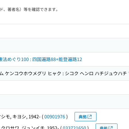
ド、著者名）等を確認できます。
法めぐり100 : 四国遍路88+能登遍路12
シム ケンコウホウメグリ ヒャク : シコク ヘンロ ハチジュウハチ
シモ, キヨシ, 1942-
(
00901976
)
典拠
クロサワ, ジュンイチ, 1952-
(
033721650
)
典拠