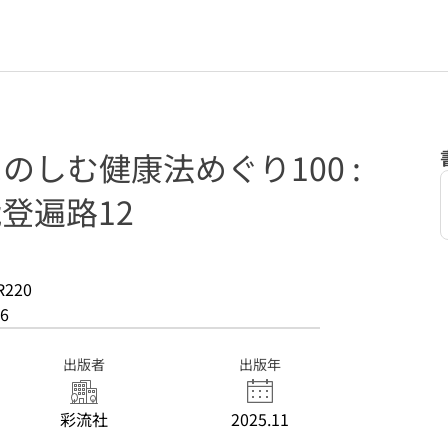
たのしむ健康法めぐり100 :
能登遍路12
R220
6
出版者
出版年
彩流社
2025.11