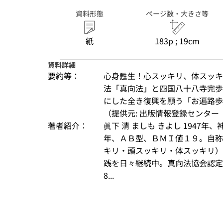
資料形態
ページ数・大きさ等
紙
183p ; 19cm
資料詳細
要約等：
心身甦生！心スッキリ、体スッキ
法「真向法」と四国八十八寺完歩
にした全き復興を願う「お遍路歩
（提供元: 出版情報登録センター（
著者紹介：
眞下 清 ましも きよし 1947
年、ＡＢ型、ＢＭＩ値１９。自称
キリ・頭スッキリ・体スッキリ）
践を日々継続中。真向法協会認定
8...