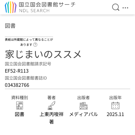
検索を開
メニ
本文へ移動
図書
表紙は所蔵館によって異なることが
ヘルプページへのリンク
あります
家じまいのススメ
国立国会図書館請求記号
EF52-R113
国立国会図書館書誌ID
034382766
資料種別
著者
出版者
出版年
図書
上東丙唆祥
メディアパル
2025.11
著