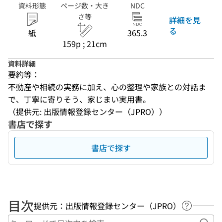
資料形態
ページ数・大き
NDC
さ等
詳細を見
る
紙
365.3
159p ; 21cm
資料詳細
要約等：
不動産や相続の実務に加え、心の整理や家族との対話ま
で、丁寧に寄りそう、家じまい実用書。
（提供元: 出版情報登録センター（JPRO））
書店で探す
書店で探す
目次
提供元：出版情報登録センター（JPRO）
ヘルプペ