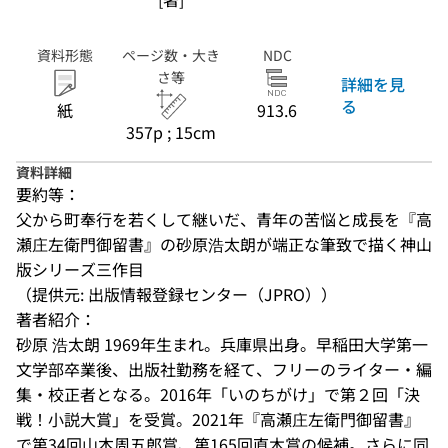
資料形態
ページ数・大き
NDC
さ等
詳細を見
る
紙
913.6
357p ; 15cm
資料詳細
要約等：
父から町奉行を若くして継いだ、青年の苦悩と成長を『高
瀬庄左衛門御留書』の砂原浩太朗が端正な筆致で描く神山
版シリーズ三作目
（提供元: 出版情報登録センター（JPRO））
著者紹介：
砂原 浩太朗 1969年生まれ。兵庫県出身。早稲田大学第一
文学部卒業後、出版社勤務を経て、フリーのライター・編
集・校正者となる。2016年「いのちがけ」で第２回「決
戦！小説大賞」を受賞。2021年『高瀬庄左衛門御留書』
で第34回山本周五郎賞、第165回直木賞の候補。さらに同