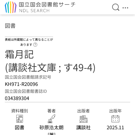
検索を開
メニ
本文へ移動
図書
表紙は所蔵館によって異なることが
ヘルプページへのリンク
あります
霜月記
(講談社文庫 ; す49-4)
国立国会図書館請求記号
KH971-R20096
国立国会図書館書誌ID
034389304
資料種別
著者
出版者
出版年
図書
砂原浩太朗
講談社
2025.11
[著]