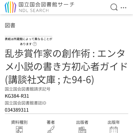
検索を開
メニ
本文へ移動
図書
表紙は所蔵館によって異なることが
ヘルプページへのリンク
あります
乱歩賞作家の創作術 : エンタ
メ小説の書き方初心者ガイド
(講談社文庫 ; た94-6)
国立国会図書館請求記号
KG384-R31
国立国会図書館書誌ID
034389311
資料種別
著者
出版者
出版年