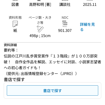
図書
高野和明 [著]
講談社
2025.11
資料形態
ページ数・大き
NDC
さ等
詳細を見
る
紙
901.307
498p ; 15cm
資料詳細
要約等：
伝説の江戸川乱歩賞受賞作『１３階段』が１００万部突
破！　自作全作品を解説、エッセイに対談、小説家志望者
への初心者ガイドも！
（提供元: 出版情報登録センター（JPRO））
書店で探す
書店で探す