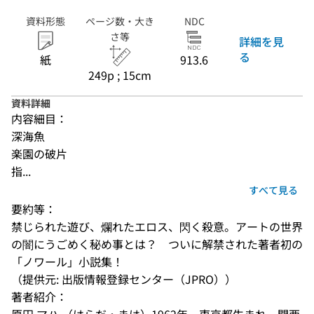
資料形態
ページ数・大き
NDC
さ等
詳細を見
る
紙
913.6
249p ; 15cm
資料詳細
内容細目：
深海魚
楽園の破片
指...
すべて見る
要約等：
禁じられた遊び、爛れたエロス、閃く殺意。アートの世界
の闇にうごめく秘め事とは？　ついに解禁された著者初の
「ノワール」小説集！
（提供元: 出版情報登録センター（JPRO））
著者紹介：