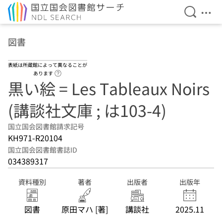
検索を開
メニ
本文へ移動
図書
表紙は所蔵館によって異なることが
ヘルプページへのリンク
あります
黒い絵 = Les Tableaux Noirs
(講談社文庫 ; は103-4)
国立国会図書館請求記号
KH971-R20104
国立国会図書館書誌ID
034389317
資料種別
著者
出版者
出版年
図書
原田マハ [著]
講談社
2025.11