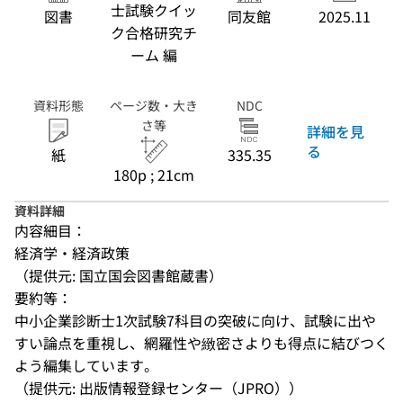
士試験クイッ
図書
同友館
2025.11
ク合格研究チ
ーム 編
資料形態
ページ数・大き
NDC
さ等
詳細を見
る
紙
335.35
180p ; 21cm
資料詳細
内容細目：
経済学・経済政策
（提供元: 国立国会図書館蔵書）
要約等：
中小企業診断士1次試験7科目の突破に向け、試験に出や
すい論点を重視し、網羅性や緻密さよりも得点に結びつく
よう編集しています。
（提供元: 出版情報登録センター（JPRO））