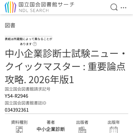
検索を開
メニ
本文へ移動
図書
表紙は所蔵館によって異なることが
ヘルプページへのリンク
あります
中小企業診断士試験ニュー・
クイックマスター : 重要論点
攻略. 2026年版1
国立国会図書館請求記号
Y54-R2946
国立国会図書館書誌ID
034392361
資料種別
著者
出版者
出版年
中小企業診断