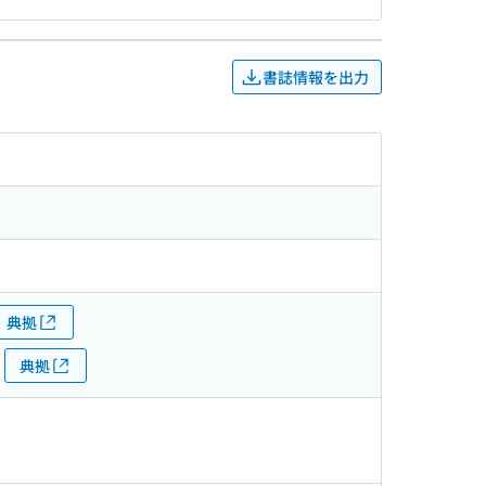
書誌情報を出力
典拠
典拠