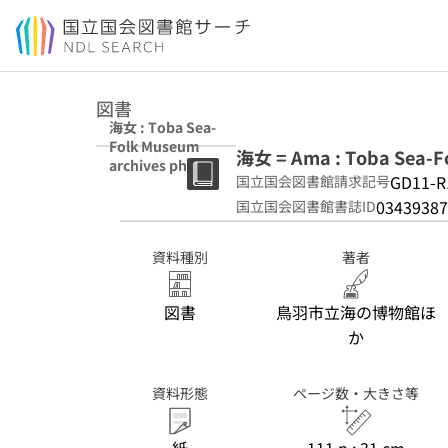
本文へ移動
図書
海女 : Toba Sea-
Folk Museum
海女 = Ama : Toba Sea-F
archives photo
GD11-R
国立国会図書館請求記号
book
03439387
国立国会図書館書誌ID
資料種別
著者
図書
鳥羽市立海の博物館ほ
か
資料形態
ページ数・大きさ等