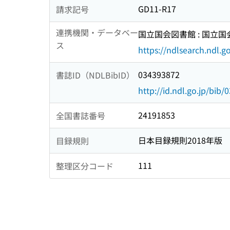
GD11-R17
請求記号
連携機関・データベー
国立国会図書館 : 国立
ス
https://ndlsearch.ndl.go
034393872
書誌ID（NDLBibID）
http://id.ndl.go.jp/bib
24191853
全国書誌番号
日本目録規則2018年版
目録規則
111
整理区分コード