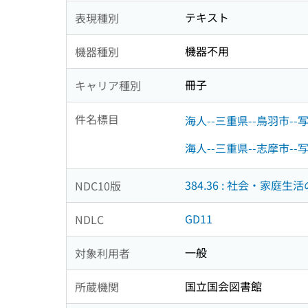
テキスト
表現種別
機器不用
機器種別
冊子
キャリア種別
件名標目
海人--三重県--鳥羽市--
海人--三重県--志摩市--
384.36 : 社会・家庭生
NDC10版
GD11
NDLC
一般
対象利用者
国立国会図書館
所蔵機関