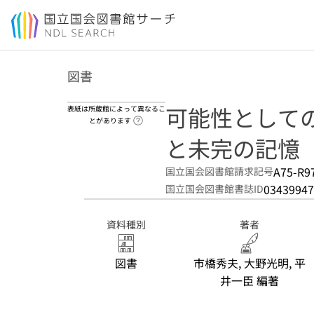
本文へ移動
図書
可能性としての
表紙は所蔵館によって異なるこ
ヘルプページへのリンク
とがあります
と未完の記憶
A75-R9
国立国会図書館請求記号
03439947
国立国会図書館書誌ID
資料種別
著者
図書
市橋秀夫, 大野光明, 平
井一臣 編著