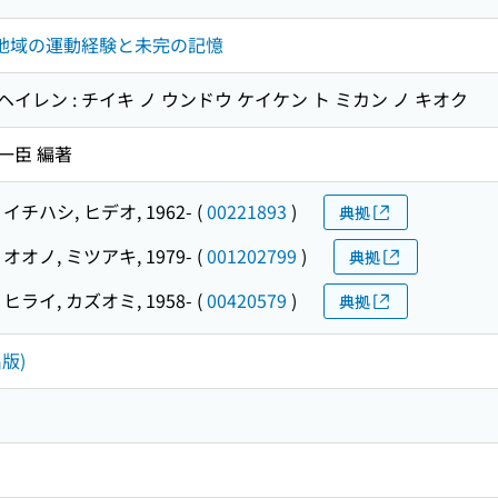
 地域の運動経験と未完の記憶
ヘイレン : チイキ ノ ウンドウ ケイケン ト ミカン ノ キオク
井一臣 編著
イチハシ, ヒデオ, 1962-
(
00221893
)
典拠
オオノ, ミツアキ, 1979-
(
001202799
)
典拠
ヒライ, カズオミ, 1958-
(
00420579
)
典拠
版)