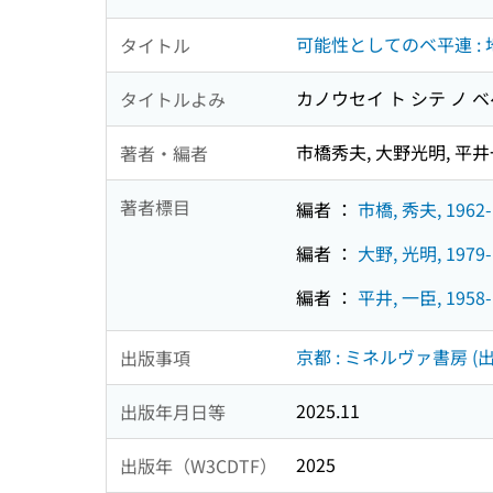
可能性としてのベ平連 :
タイトル
カノウセイ ト シテ ノ ベ
タイトルよみ
市橋秀夫, 大野光明, 平
著者・編者
著者標目
編者 ：
市橋, 秀夫, 1962-
編者 ：
大野, 光明, 1979-
編者 ：
平井, 一臣, 1958-
京都 : ミネルヴァ書房 (出
出版事項
2025.11
出版年月日等
2025
出版年（W3CDTF）