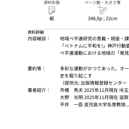
資料形態
ページ数・大きさ等
紙
348,9p ; 22cm
資料詳細
内容細目：
地域ベ平連研究の意義・視座・課題 
「ベトナムに平和を!」神戸行動委
ベ平連運動における地域の「発見」 /
要約等：
多彩な運動がかつてあった。オー
史を掘り起こす
（提供元: 出版情報登録センター（
著者紹介：
市橋　秀夫 2025年11月現在 
大野　光明 2025年11月現在 
平井　一臣 鹿児島大学名誉教授...