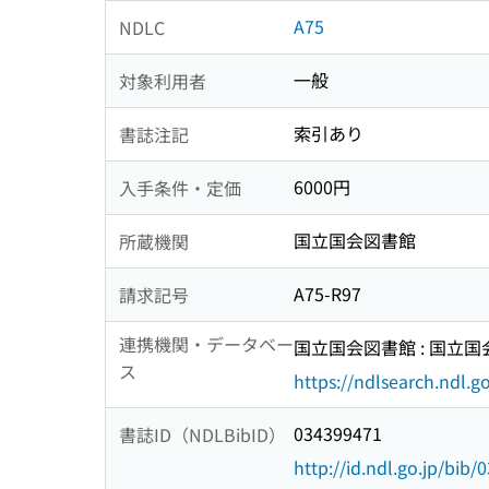
A75
NDLC
一般
対象利用者
索引あり
書誌注記
6000円
入手条件・定価
国立国会図書館
所蔵機関
A75-R97
請求記号
連携機関・データベー
国立国会図書館 : 国立
ス
https://ndlsearch.ndl.go
034399471
書誌ID（NDLBibID）
http://id.ndl.go.jp/bib