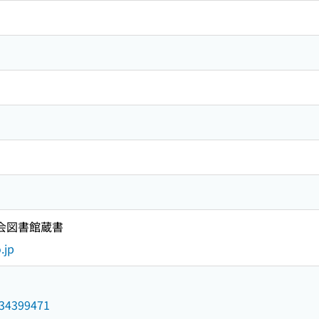
国会図書館蔵書
.jp
/034399471