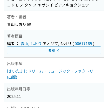
コドモ ノ タメ ノ ヤサシイ ピアノキョクシュウ
著者・編者
青山しおり 編
著者標目
編者 ：
青山, しおり
アオヤマ, シオリ
(
00617165
)
典拠
出版事項
[さいたま] : ドリーム・ミュージック・ファクトリー
(出版)
出版年月日等
2025.11
出版年（W3CDTF）