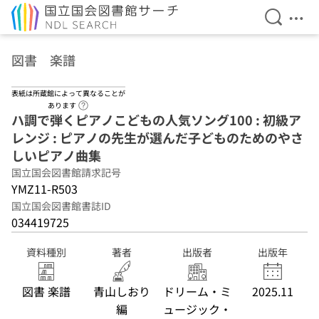
検索を開
メニ
本文へ移動
図書 楽譜
表紙は所蔵館によって異なることが
ヘルプページへのリンク
あります
ハ調で弾くピアノこどもの人気ソング100 : 初級ア
レンジ : ピアノの先生が選んだ子どものためのやさ
しいピアノ曲集
国立国会図書館請求記号
YMZ11-R503
国立国会図書館書誌ID
034419725
資料種別
著者
出版者
出版年
図書 楽譜
青山しおり
ドリーム・ミ
2025.11
編
ュージック・