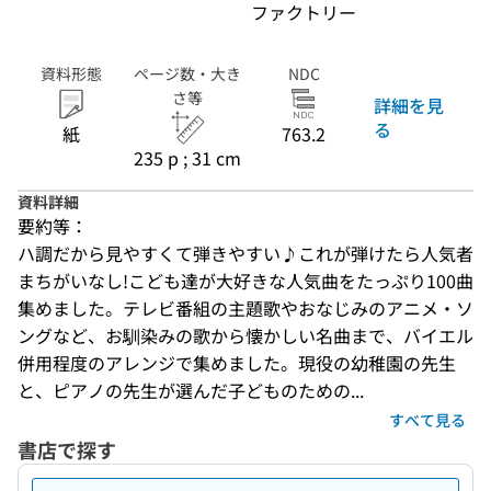
ファクトリー
資料形態
ページ数・大き
NDC
さ等
詳細を見
る
紙
763.2
235 p ; 31 cm
資料詳細
要約等：
ハ調だから見やすくて弾きやすい♪これが弾けたら人気者
まちがいなし!こども達が大好きな人気曲をたっぷり100曲
集めました。テレビ番組の主題歌やおなじみのアニメ・ソ
ングなど、お馴染みの歌から懐かしい名曲まで、バイエル
併用程度のアレンジで集めました。現役の幼稚園の先生
と、ピアノの先生が選んだ子どものための...
すべて見る
書店で探す