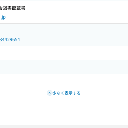
国会図書館蔵書
.jp
/034429654
少なく表示する