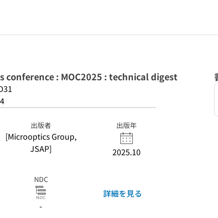
cs conference : MOC2025 : technical digest
D31
4
出版者
出版年
[Microoptics Group,
JSAP]
2025.10
NDC
詳細を見る
-