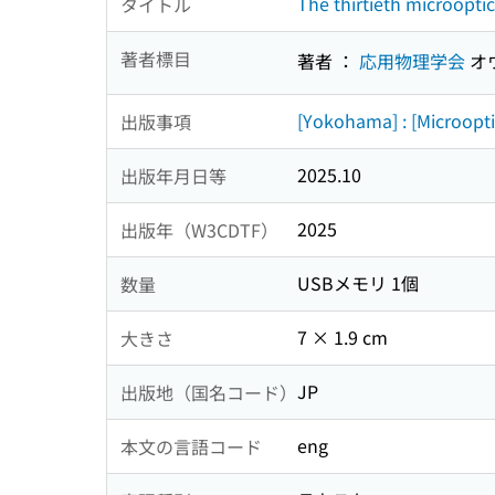
The thirtieth microopti
タイトル
著者標目
著者 ：
応用物理学会
オ
[Yokohama] : [Microopt
出版事項
2025.10
出版年月日等
2025
出版年（W3CDTF）
USBメモリ 1個
数量
7 × 1.9 cm
大きさ
JP
出版地（国名コード）
eng
本文の言語コード