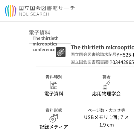
本文へ移動
電子資料
The thirtieth
microoptics
The thirtieth microopti
conference :
YH525-
国立国会図書館請求記号
MOC2025 :
technical digest
03442965
国立国会図書館書誌ID
資料種別
著者
電子資料
応用物理学会
資料形態
ページ数・大きさ等
USBメモリ 1個 ; 7 ×
1.9 cm
記録メディア