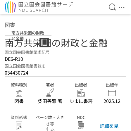
検索を開
メニ
本文へ移動
図書
南方共栄圏の財政
と金融
南方共栄圏の財政と金融
国立国会図書館請求記号
DE6-R10
国立国会図書館書誌ID
034430724
資料種別
著者
出版者
出版年
図書
柴田善雅 著
ゆまに書房
2025.12
資料形態
ページ数・大き
NDC
さ等
詳細を見