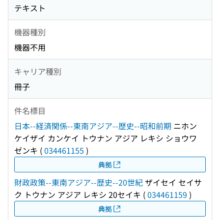
テキスト
機器種別
機器不用
キャリア種別
冊子
件名標目
日本--経済関係--東南アジア--歴史--昭和前期
ニホン
ケイザイ カンケイ トウナン アジア レキシ ショウワ
ゼンキ
(
034461155
)
典拠
財政政策--東南アジア--歴史--20世紀
ザイセイ セイサ
ク トウナン アジア レキシ 20セイキ
(
034461159
)
典拠