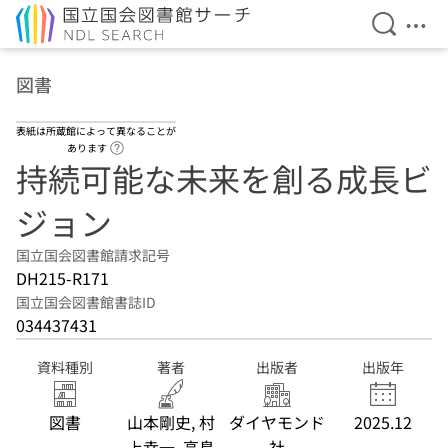
検索を開
メニ
本文へ移動
図書
表紙は所蔵館によって異なることが
ヘルプページへのリンク
あります
持続可能な未来を創る成長ビ
ジョン
国立国会図書館請求記号
DH215-R171
国立国会図書館書誌ID
034437431
資料種別
著者
出版者
出版年
図書
山本剛史, 村
ダイヤモンド
2025.12
上幸一, 高島
社