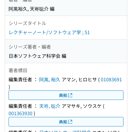
阿萬裕久, 天㟢聡介 編
シリーズタイトル
レクチャーノート/ソフトウェア学 ; 51
シリーズ著者・編者
日本ソフトウェア科学会 編
著者標目
編集責任者 ：
阿萬, 裕久
アマン, ヒロヒサ
(
01083691
)
典拠
編集責任者 ：
天嵜, 聡介
アマサキ, ソウスケ
(
001363930
)
典拠