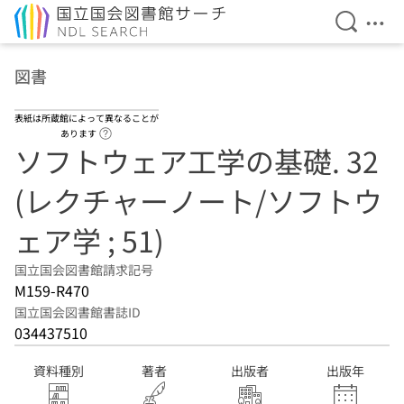
検索を開
メニ
本文へ移動
図書
表紙は所蔵館によって異なることが
ヘルプページへのリンク
あります
ソフトウェア工学の基礎. 32
(レクチャーノート/ソフトウ
ェア学 ; 51)
国立国会図書館請求記号
M159-R470
国立国会図書館書誌ID
034437510
資料種別
著者
出版者
出版年