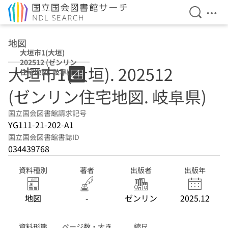
検索を開
メニ
本文へ移動
地図
大垣市1(大垣)
202512 (ゼンリン
大垣市1(大垣). 202512
住宅地図. 岐阜県)
(ゼンリン住宅地図. 岐阜県)
国立国会図書館請求記号
YG111-21-202-A1
国立国会図書館書誌ID
034439768
資料種別
著者
出版者
出版年
地図
-
ゼンリン
2025.12
資料形態
ページ数・大き
縮尺