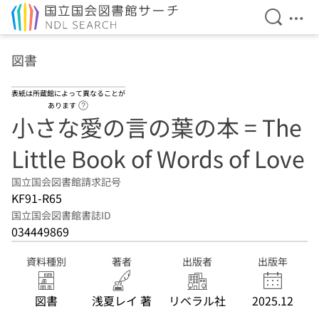
検索を開
メニ
本文へ移動
図書
表紙は所蔵館によって異なることが
ヘルプページへのリンク
あります
小さな愛の言の葉の本 = The
Little Book of Words of Love
国立国会図書館請求記号
KF91-R65
国立国会図書館書誌ID
034449869
資料種別
著者
出版者
出版年
図書
浅夏レイ 著
リベラル社
2025.12