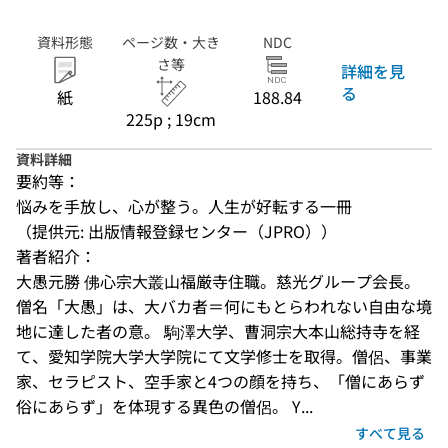
資料形態
ページ数・大き
NDC
さ等
詳細を見
る
紙
188.84
225p ; 19cm
資料詳細
要約等：
悩みを手放し、心が整う。人生が好転する一冊
（提供元: 出版情報登録センター（JPRO））
著者紹介：
大愚元勝 佛心宗大叢山福厳寺住職。慈光グループ会長。 
僧名「大愚」は、大バカ者＝何にもとらわれない自由な境
地に達した者の意。 駒澤大学、曹洞宗大本山総持寺を経
て、愛知学院大学大学院にて文学修士を取得。僧侶、事業
家、セラピスト、空手家と4つの顔を持ち、「僧にあらず
俗にあらず」を体現する異色の僧侶。 Y...
すべて見る