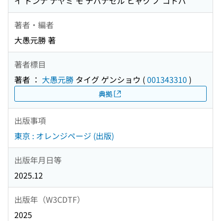
イ ドンナ ナヤミ モ テバナセル ヒャク ノ コトバ
著者・編者
大愚元勝 著
著者標目
著者 ：
大愚元勝
タイグ ゲンショウ
(
001343310
)
典拠
出版事項
東京 : オレンジページ (出版)
出版年月日等
2025.12
出版年（W3CDTF）
2025