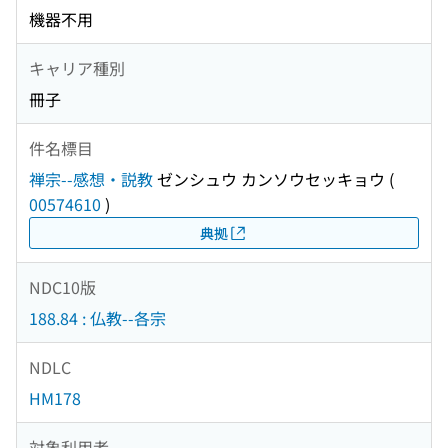
機器不用
キャリア種別
冊子
件名標目
禅宗--感想・説教
ゼンシュウ カンソウセッキョウ
(
00574610
)
典拠
NDC10版
188.84 : 仏教--各宗
NDLC
HM178
対象利用者