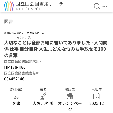
検索を開
メニ
本文へ移動
図書
表紙は所蔵館によって異なることが
ヘルプページへのリンク
あります
大切なことは全部お経に書いてありました : 人間関
係 仕事 自分自身 人生…どんな悩みも手放せる100
の言葉
国立国会図書館請求記号
HM178-R80
国立国会図書館書誌ID
034452146
資料種別
著者
出版者
出版年
図書
大愚元勝 著
オレンジペー
2025.12
ジ