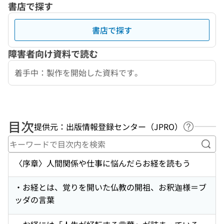
書店で探す
書店で探す
障害者向け資料で読む
着手中：製作を開始した資料です。
目次
提供元：出版情報登録センター（JPRO）
ヘルプペ
キー
〈序章〉人間関係や仕事に悩んだらお経を読もう
・お経とは、覚りを開いた仏教の開祖、お釈迦様＝ブ
ッダの言葉