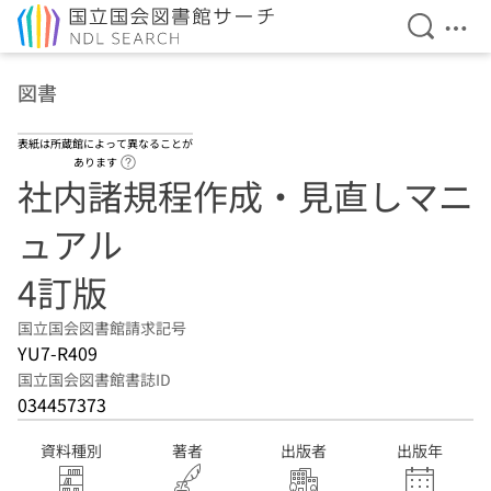
検索を開
メニ
本文へ移動
図書
表紙は所蔵館によって異なることが
ヘルプページへのリンク
あります
社内諸規程作成・見直しマニ
ュアル
4訂版
国立国会図書館請求記号
YU7-R409
国立国会図書館書誌ID
034457373
資料種別
著者
出版者
出版年