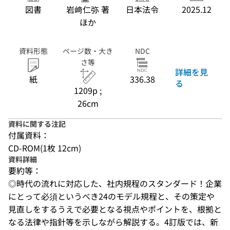
図書
岩﨑仁弥 著
日本法令
2025.12
ほか
資料形態
ページ数・大き
NDC
さ等
詳細を見
紙
336.38
る
1209p ;
26cm
資料に関する注記
付属資料：
CD-ROM(1枚 12cm)
資料詳細
要約等：
◎時代の流れに対応した、社内規程のスタンダード！企業
にとって必須というべき24のモデル規程と、その策定や
見直しをするうえで必要となる視点やポイントを、根拠と
なる法律や指針等を示しながら解説する。4訂版では、新