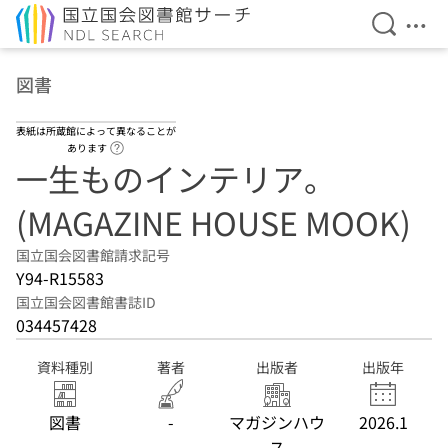
検索を開
メニ
本文へ移動
図書
表紙は所蔵館によって異なることが
ヘルプページへのリンク
あります
一生ものインテリア。
(MAGAZINE HOUSE MOOK)
国立国会図書館請求記号
Y94-R15583
国立国会図書館書誌ID
034457428
資料種別
著者
出版者
出版年
図書
-
マガジンハウ
2026.1
ス