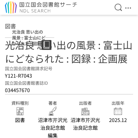
検索を開
メニ
本文へ移動
図書
光治良 思い出の
風景 : 富士山にど
光治良 思い出の風景 : 富士山
なられた : 図録 :
企画展
にどなられた : 図録 : 企画展
国立国会図書館請求記号
Y121-R7043
国立国会図書館書誌ID
034457670
資料種別
著者
出版者
出版年
図書
沼津市芹沢光
沼津市芹沢光
2025.12
治良記念館
治良記念館
編集