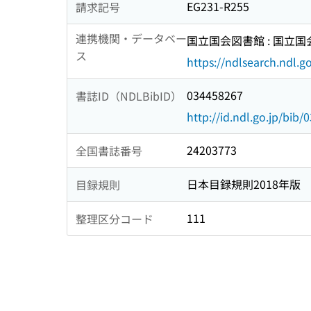
EG231-R255
請求記号
連携機関・データベー
国立国会図書館 : 国立
ス
https://ndlsearch.ndl.go
034458267
書誌ID（NDLBibID）
http://id.ndl.go.jp/bib
24203773
全国書誌番号
日本目録規則2018年版
目録規則
111
整理区分コード