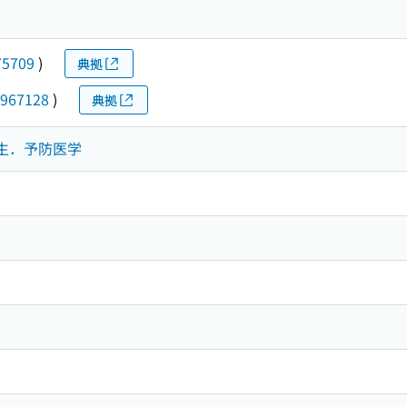
75709
)
典拠
967128
)
典拠
衆衛生．予防医学