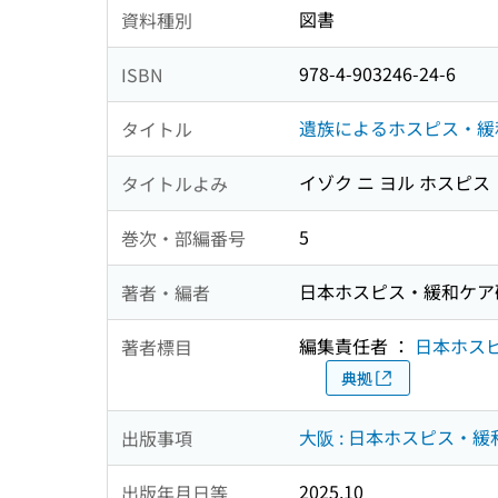
図書
資料種別
978-4-903246-24-6
ISBN
遺族によるホスピス・緩
タイトル
イゾク ニ ヨル ホスピス 
タイトルよみ
5
巻次・部編番号
日本ホスピス・緩和ケア
著者・編者
編集責任者 ：
日本ホス
著者標目
典拠
大阪 : 日本ホスピス・緩
出版事項
2025.10
出版年月日等