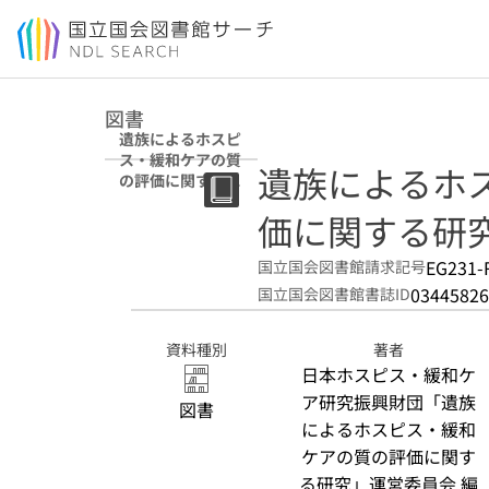
本文へ移動
図書
遺族によるホスピ
ス・緩和ケアの質
遺族によるホ
の評価に関する研
究 5
価に関する研究 =
EG231-
国立国会図書館請求記号
03445826
国立国会図書館書誌ID
資料種別
著者
日本ホスピス・緩和ケ
ア研究振興財団「遺族
図書
によるホスピス・緩和
ケアの質の評価に関す
る研究」運営委員会 編