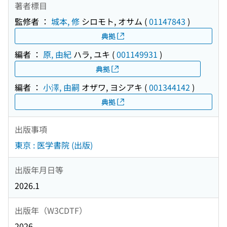
著者標目
監修者 ：
城本, 修
シロモト, オサム
(
01147843
)
典拠
編者 ：
原, 由紀
ハラ, ユキ
(
001149931
)
典拠
編者 ：
小澤, 由嗣
オザワ, ヨシアキ
(
001344142
)
典拠
出版事項
東京 : 医学書院 (出版)
出版年月日等
2026.1
出版年（W3CDTF）
2026