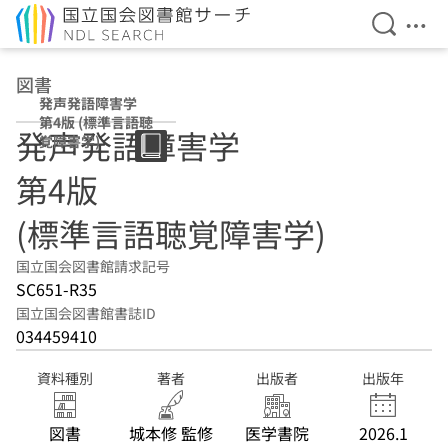
検索を開
メニ
本文へ移動
図書
発声発語障害学
第4版 (標準言語聴
発声発語障害学
覚障害学)
第4版
(標準言語聴覚障害学)
国立国会図書館請求記号
SC651-R35
国立国会図書館書誌ID
034459410
資料種別
著者
出版者
出版年
図書
城本修 監修
医学書院
2026.1