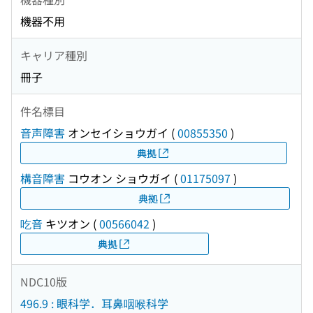
機器不用
キャリア種別
冊子
件名標目
音声障害
オンセイショウガイ
(
00855350
)
典拠
構音障害
コウオン ショウガイ
(
01175097
)
典拠
吃音
キツオン
(
00566042
)
典拠
NDC10版
496.9 : 眼科学．耳鼻咽喉科学