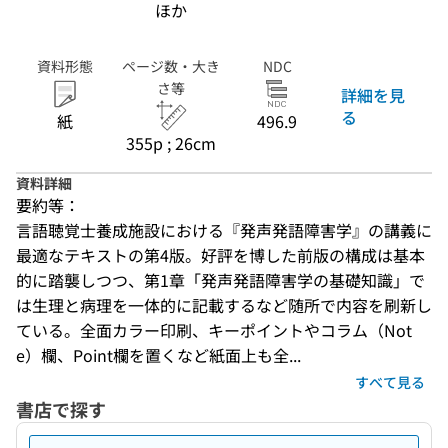
ほか
資料形態
ページ数・大き
NDC
さ等
詳細を見
る
紙
496.9
355p ; 26cm
資料詳細
要約等：
言語聴覚士養成施設における『発声発語障害学』の講義に
最適なテキストの第4版。好評を博した前版の構成は基本
的に踏襲しつつ、第1章「発声発語障害学の基礎知識」で
は生理と病理を一体的に記載するなど随所で内容を刷新し
ている。全面カラー印刷、キーポイントやコラム（Not
e）欄、Point欄を置くなど紙面上も全...
すべて見る
書店で探す