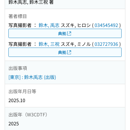
鈴木禹志, 鈴木三祝 著
著者標目
写真撮影者 ：
鈴木, 禹志
スズキ, ヒロシ
(
034545492
)
典拠
写真撮影者 ：
鈴木, 三祝
スズキ, ミノル
(
032727936
)
典拠
出版事項
[東京] : 鈴木禹志 (出版)
出版年月日等
2025.10
出版年（W3CDTF）
2025