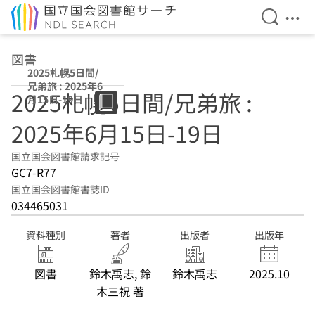
検索を開
メニ
本文へ移動
図書
2025札幌5日間/
兄弟旅 : 2025年6
2025札幌5日間/兄弟旅 :
月15日-19日
2025年6月15日-19日
国立国会図書館請求記号
GC7-R77
国立国会図書館書誌ID
034465031
資料種別
著者
出版者
出版年
図書
鈴木禹志, 鈴
鈴木禹志
2025.10
木三祝 著