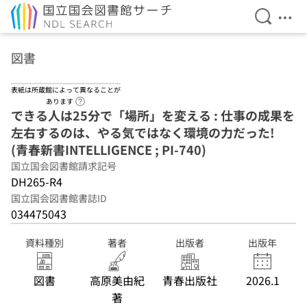
検索を開
メニ
本文へ移動
図書
表紙は所蔵館によって異なることが
ヘルプページへのリンク
あります
できる人は25分で「場所」を変える : 仕事の成果を
左右するのは、やる気ではなく環境の力だった!
(青春新書INTELLIGENCE ; PI-740)
国立国会図書館請求記号
DH265-R4
国立国会図書館書誌ID
034475043
資料種別
著者
出版者
出版年
図書
高原美由紀
青春出版社
2026.1
著