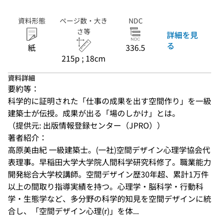
資料形態
ページ数・大き
NDC
さ等
詳細を見
る
紙
336.5
215p ; 18cm
資料詳細
要約等：
科学的に証明された「仕事の成果を出す空間作り」を一級
建築士が伝授。成果が出る「場のしかけ」とは。
（提供元: 出版情報登録センター（JPRO））
著者紹介：
高原美由紀 一級建築士。(一社)空間デザイン心理学協会代
表理事。早稲田大学大学院人間科学研究科修了。職業能力
開発総合大学校講師。空間デザイン歴30年超、累計1万件
以上の間取り指導実績を持つ。心理学・脳科学・行動科
学・生態学など、多分野の科学的知見を空間デザインに統
合し、「空間デザイン心理(r)」を体...