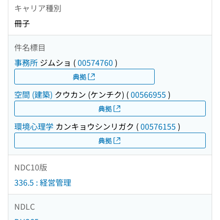
キャリア種別
冊子
件名標目
事務所
ジムショ
(
00574760
)
典拠
空間 (建築)
クウカン (ケンチク)
(
00566955
)
典拠
環境心理学
カンキョウシンリガク
(
00576155
)
典拠
NDC10版
336.5 : 経営管理
NDLC