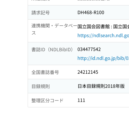
DH468-R100
請求記号
連携機関・データベー
国立国会図書館 : 国立
ス
https://ndlsearch.ndl.go
034477542
書誌ID（NDLBibID）
http://id.ndl.go.jp/bib
24212145
全国書誌番号
日本目録規則2018年版
目録規則
111
整理区分コード