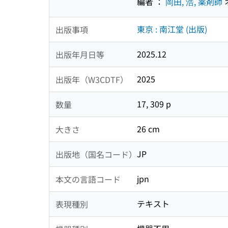
編者 ：
岡田, 浩, 薬剤師
東京 : 南江堂 (出版)
出版事項
2025.12
出版年月日等
2025
出版年（W3CDTF）
17, 309 p
数量
26 cm
大きさ
JP
出版地（国名コード）
jpn
本文の言語コード
テキスト
表現種別