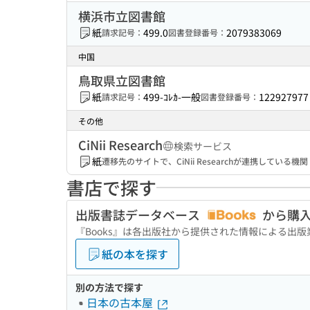
横浜市立図書館
紙
499.0
2079383069
請求記号：
図書登録番号：
中国
鳥取県立図書館
紙
499-ｺﾚｶ-一般
122927977
請求記号：
図書登録番号：
その他
CiNii Research
検索サービス
紙
遷移先のサイトで、CiNii Researchが連携してい
書店で探す
出版書誌データベース
から購
『Books』は各出版社から提供された情報による出
紙の本を探す
別の方法で探す
日本の古本屋