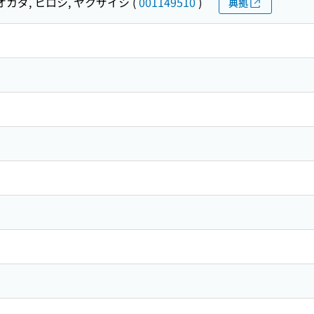
オカダ, ヒロシ, ヤクザイシ
(
001149510
)
典拠