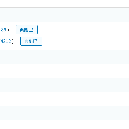
189
)
典拠
74212
)
典拠