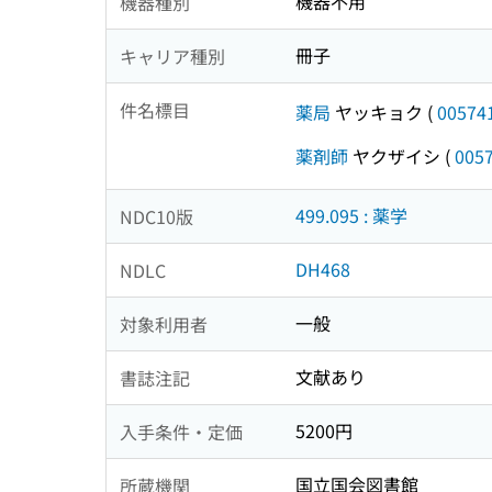
機器不用
機器種別
冊子
キャリア種別
件名標目
薬局
ヤッキョク
(
00574
薬剤師
ヤクザイシ
(
005
499.095 : 薬学
NDC10版
DH468
NDLC
一般
対象利用者
文献あり
書誌注記
5200円
入手条件・定価
国立国会図書館
所蔵機関