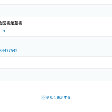
国会図書館蔵書
.jp
/034477542
少なく表示する