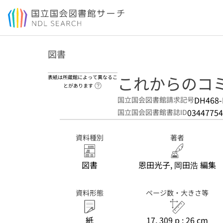
本文へ移動
図書
これからのコ
表紙は所蔵館によって異なるこ
ヘルプページへのリンク
とがあります
DH468-
国立国会図書館請求記号
03447754
国立国会図書館書誌ID
資料種別
著者
図書
恩田光子, 岡田浩 編集
資料形態
ページ数・大きさ等
紙
17, 309 p ; 26 cm