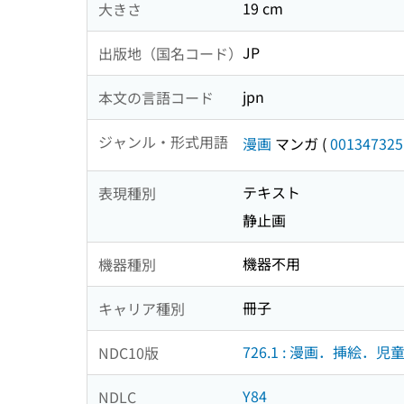
19 cm
大きさ
JP
出版地（国名コード）
jpn
本文の言語コード
ジャンル・形式用語
漫画
マンガ
(
001347325
テキスト
表現種別
静止画
機器不用
機器種別
冊子
キャリア種別
726.1 : 漫画．挿絵．児
NDC10版
Y84
NDLC