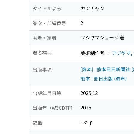
カンチャン
タイトルよみ
2
巻次・部編番号
フジヤマジョージ 著
著者・編者
著者標目
美術制作者 ：
フジヤマ, 
[熊本] : 熊本日日新聞社 (
出版事項
熊本 : 熊日出版 (頒布)
2025.12
出版年月日等
2025
出版年（W3CDTF）
135 p
数量