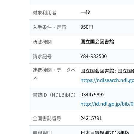
一般
対象利用者
950円
入手条件・定価
国立国会図書館
所蔵機関
Y84-R32500
請求記号
連携機関・データベー
国立国会図書館 : 国立
ス
https://ndlsearch.ndl.go
034479892
書誌ID（NDLBibID）
http://id.ndl.go.jp/bib
24215791
全国書誌番号
日本目録規則2018年版
目録規則