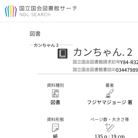
本文へ移動
図書
カンちゃん 2
カンちゃん. 2
Y84-R3
国立国会図書館請求記号
03447989
国立国会図書館書誌ID
資料種別
著者
図書
フジヤマジョージ 著
資料形態
ページ数・大きさ等
紙
135 p ; 19 cm