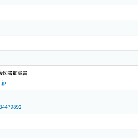
国会図書館蔵書
.jp
/034479892