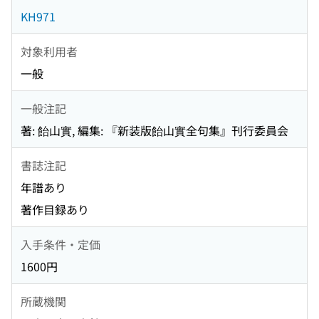
KH971
対象利用者
一般
一般注記
著: 飴山實, 編集: 『新装版飴山實全句集』刊行委員会
書誌注記
年譜あり
著作目録あり
入手条件・定価
1600円
所蔵機関