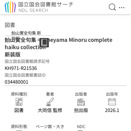
検索を開
メニ
本文へ移動
図書
飴山實全句集 新
装版
飴山實全句集 = Ameyama Minoru complete
haiku collection
新装版
国立国会図書館請求記号
KH971-R21536
国立国会図書館書誌ID
034480001
資料種別
著者
出版者
出版年
図書
大岡信 監修
朔出版
2026.1
資料形態
ページ数・大き
NDC