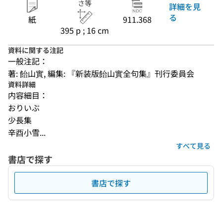
さ等
詳細を見
る
紙
911.368
395 p ; 16 cm
資料に関する注記
一般注記：
著: 飴山實, 編集: 『新装版飴山實全句集』刊行委員会
資料詳細
内容細目：
おりいぶ
少長集
辛酉小雪...
すべて見る
書店で探す
書店で探す