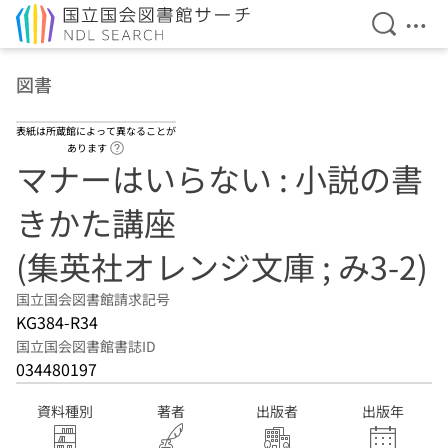
検索を開
メニ
本文へ移動
図書
表紙は所蔵館によって異なることが
ヘルプページへのリンク
あります
マナーはいらない : 小説の書
きかた講座
(集英社オレンジ文庫 ; み3-2)
国立国会図書館請求記号
KG384-R34
国立国会図書館書誌ID
034480197
資料種別
著者
出版者
出版年