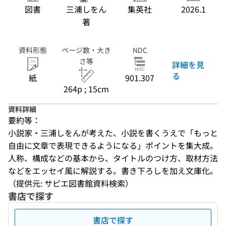
図書
三浦しをん
集英社
2026.1
著
資料形態
ページ数・大き
NDC
さ等
詳細を見
る
紙
901.307
264p ; 15cm
資料詳細
要約等：
小説家・三浦しをんが考えた、小説を書くうえで「もっと
自由に文章で表現できるようになる」ポイントを集大成。
人称、構成などの基本から、タイトルのつけ方、取材方法
などをエッセイ風に解説する。書き下ろしを加え文庫化。
（提供元: サピエ図書館資料検索）
書店で探す
書店で探す