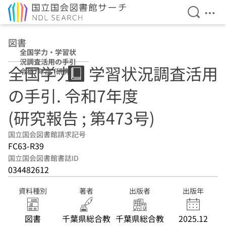
検索を開
メニ
本文へ移動
図書
全国学力・学習状
況調査活用の手引
全国学力・学習状況調査活用
令和7年度 (研究報
告 ; 第473号)
の手引. 令和7年度
(研究報告 ; 第473号)
国立国会図書館請求記号
FC63-R39
国立国会図書館書誌ID
034482612
資料種別
著者
出版者
出版年
図書
千葉県総合教
千葉県総合教
2025.12