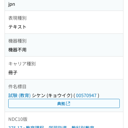
jpn
表現種別
テキスト
機器種別
機器不用
キャリア種別
冊子
件名標目
試験 (教育)
シケン (キョウイク)
(
00570947
)
典拠
NDC10版
375.17 : 教育課程．学習指導．教科別教育