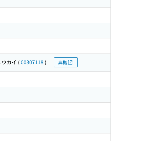
ュウカイ
(
00307118
)
典拠