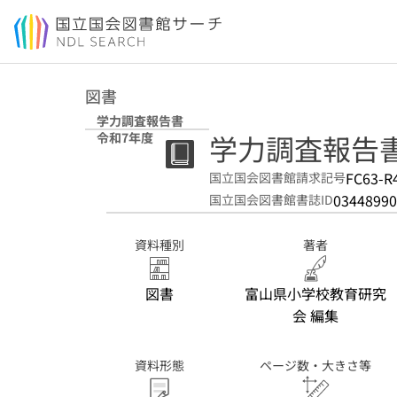
本文へ移動
図書
学力調査報告書
学力調査報告書
令和7年度
FC63-R
国立国会図書館請求記号
03448990
国立国会図書館書誌ID
資料種別
著者
図書
富山県小学校教育研究
会 編集
資料形態
ページ数・大きさ等