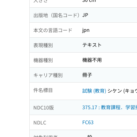
JP
出版地（国名コード）
jpn
本文の言語コード
テキスト
表現種別
機器不用
機器種別
冊子
キャリア種別
件名標目
試験 (教育)
シケン (キョ
375.17 : 教育課程．
NDC10版
FC63
NDLC