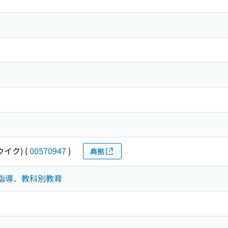
ウイク)
(
00570947
)
典拠
学習指導．教科別教育