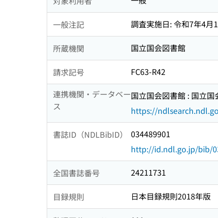
一般
対象利用者
調査実施日: 令和7年4月
一般注記
国立国会図書館
所蔵機関
FC63-R42
請求記号
連携機関・データベー
国立国会図書館 : 国立
ス
https://ndlsearch.ndl.go
034489901
書誌ID（NDLBibID）
http://id.ndl.go.jp/bib
24211731
全国書誌番号
日本目録規則2018年版
目録規則