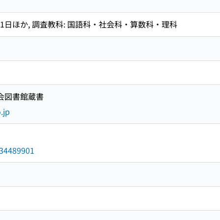
11日ほか, 調査教科: 国語科・社会科・算数科・理科
国会図書館蔵書
.jp
/034489901