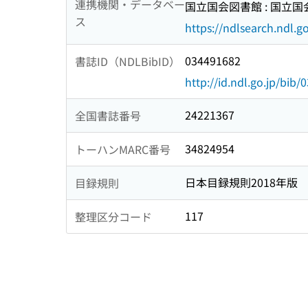
連携機関・データベー
国立国会図書館 : 国立
ス
https://ndlsearch.ndl.go
034491682
書誌ID（NDLBibID）
http://id.ndl.go.jp/bib
24221367
全国書誌番号
34824954
トーハンMARC番号
日本目録規則2018年版
目録規則
117
整理区分コード