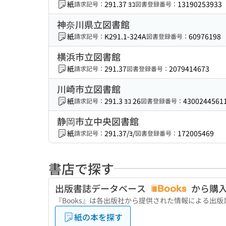
紙
291.37 ﾖｺ
13190253933
請求記号：
図書登録番号：
神奈川県立図書館
紙
K291.1-324A
60976198
請求記号：
図書登録番号：
横浜市立図書館
紙
291.37
2079414673
請求記号：
図書登録番号：
川崎市立図書館
紙
291.3 ﾖｺ 26
4300244561
請求記号：
図書登録番号：
静岡市立中央図書館
紙
291.37/ﾖ/
172005469
請求記号：
図書登録番号：
書店で探す
出版書誌データベース
から購
『Books』は各出版社から提供された情報による出
紙の本を探す