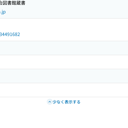
国会図書館蔵書
.jp
/034491682
少なく表示する