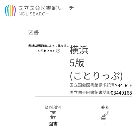
本文へ移動
図書
横浜
表紙は所蔵館によって異なるこ
ヘルプページへのリンク
とがあります
5版
(ことりっぷ)
Y94-R1
国立国会図書館請求記号
03449168
国立国会図書館書誌ID
資料種別
著者
図書
-