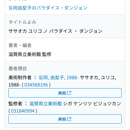
笹岡由梨子のパラダイス・ダンジョン
タイトルよみ
ササオカ ユリコ ノ パラダイス ・ ダンジョン
著者・編者
滋賀県立美術館 監修
著者標目
美術制作者 ：
笹岡, 由梨子, 1988-
ササオカ, ユリコ,
1988-
(
034568196
)
典拠
監修者 ：
滋賀県立美術館
シガ ケンリツ ビジュツカン
(
031840994
)
典拠