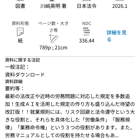
図書
川嶋英明 著
日本法令
2026.1
資料形態
ページ数・大き
NDC
さ等
詳細を見
る
紙
336.44
789p ; 21cm
資料に関する注記
一般注記：
資料ダウンロード
資料詳細
要約等：
最新の法改正や近時の労務問題に対応した規定を多数追
加！生成ＡＩを活用した規定の作り方も盛り込んだ待望の
改訂版！！就業規則には、リスク回避と法令遵守という大
きな役割と、それらを具体化した「労働条件」「服務規
律」「業務命令権」という３つの役割があります。また、
労務マニュアルとしての役割を持たせる場合もあ...