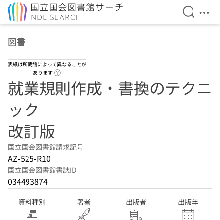
検索を開
メニ
本文へ移動
図書
表紙は所蔵館によって異なることが
ヘルプページへのリンク
あります
就業規則作成・書換のテクニ
ック
改訂版
国立国会図書館請求記号
AZ-525-R10
国立国会図書館書誌ID
034493874
資料種別
著者
出版者
出版年