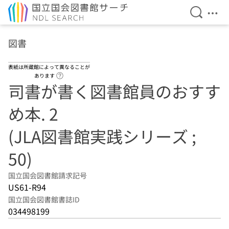
検索を開
メニ
本文へ移動
図書
表紙は所蔵館によって異なることが
ヘルプページへのリンク
あります
司書が書く図書館員のおすす
め本. 2
(JLA図書館実践シリーズ ;
50)
国立国会図書館請求記号
US61-R94
国立国会図書館書誌ID
034498199