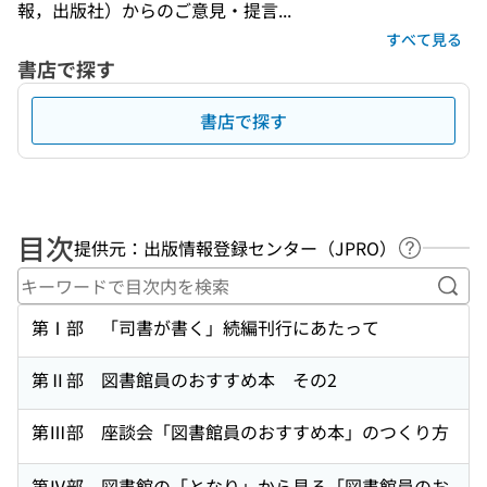
報，出版社）からのご意見・提言...
すべて見る
書店で探す
書店で探す
目次
提供元：出版情報登録センター（JPRO）
ヘルプペ
キー
第Ⅰ部 「司書が書く」続編刊行にあたって
第Ⅱ部 図書館員のおすすめ本 その2
第Ⅲ部 座談会「図書館員のおすすめ本」のつくり方
第Ⅳ部 図書館の「となり」から見る「図書館員のお