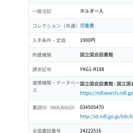
ホルダー入
一般注記
児童書
コレクション（共通）
1900円
入手条件・定価
国立国会図書館
所蔵機関
YKG1-R188
請求記号
連携機関・データベー
国立国会図書館 : 国立
ス
https://ndlsearch.ndl.go
034500470
書誌ID（NDLBibID）
http://id.ndl.go.jp/bib
24222516
全国書誌番号