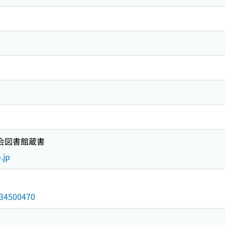
国会図書館蔵書
.jp
/034500470