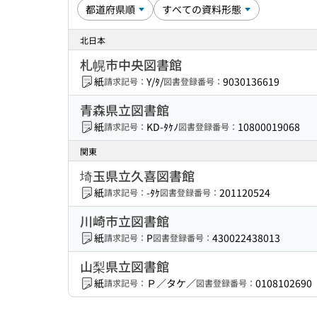
北日本
札幌市中央図書館
紙
Y/ﾀ/
9030136619
請求記号：
図書登録番号：
青森県立図書館
紙
KD-ﾀｹﾉ
10800019068
請求記号：
図書登録番号：
関東
埼玉県立久喜図書館
紙
-ﾀｹ
201120524
請求記号：
図書登録番号：
川崎市立図書館
紙
P
430022438013
請求記号：
図書登録番号：
山梨県立図書館
紙
Ｐ／タケ／
0108102690
請求記号：
図書登録番号：