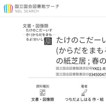
本文へ移動
文書・図像類
たけのこだーいす
き! (からだをまも
たけのこだーい
るよ!おいしい旬
のたべもの紙芝居
(からだをまも
; 春の旬)
の紙芝居 ; 春の
YKG1-R
国立国会図書館請求記号
03450047
国立国会図書館書誌ID
資料種別
著者
文書・図像類
つちだよしはる 作・絵