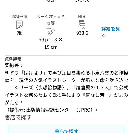
資料形態
ページ数・大き
NDC
さ等
詳細を見
紙
933.6
る
60 p ; 18 ×
19 cm
資料詳細
要約等：
朝ドラ「ばけばけ」で再び注目を集める小泉八雲の名作怪
談を、現代の人気イラストレーターが新たな命を吹き込む
——シリーズ〈夜想絵物語〉。『鎌倉殿の１３人』で公式
イラストを務めたおく氏の手により『耳なし芳一』がよみ
がえる！
（提供元: 出版情報登録センター（JPRO））
書店で探す
書店で探す