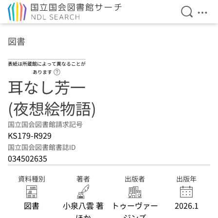
検索を開
メニ
本文へ移動
図書
表紙は所蔵館によって異なることが
ヘルプページへのリンク
あります
耳なし芳一
(夜想絵物語)
国立国会図書館請求記号
KS179-R929
国立国会図書館書誌ID
034502635
資料種別
著者
出版者
出版年
図書
小泉八雲 著
トゥーヴァー
2026.1
ほか
ジンズ