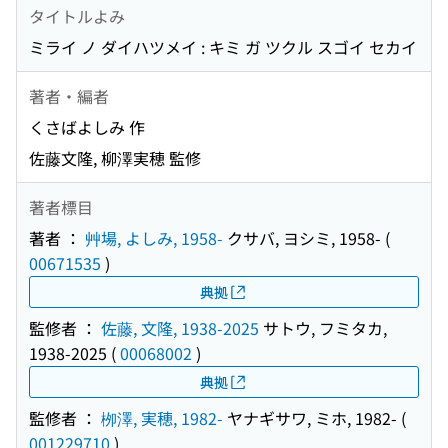
タイトルよみ
ミライ ノ ダイハツメイ : キミ ガ ツクル スゴイ セカイ
著者・編者
くさばよしみ 作
佐藤文隆, 柳澤実穂 監修
著者標目
著者 ：
艸場, よしみ, 1958-
クサバ, ヨシミ, 1958-
(
00671535
)
典拠
監修者 ：
佐藤, 文隆, 1938-2025
サトウ, フミタカ,
1938-2025
(
00068002
)
典拠
監修者 ：
栁澤, 実穂, 1982-
ヤナギサワ, ミホ, 1982-
(
001229710
)