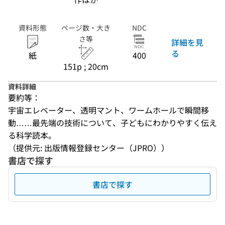
資料形態
ページ数・大き
NDC
さ等
詳細を見
る
紙
400
151p ; 20cm
資料詳細
要約等：
宇宙エレベーター、透明マント、ワームホールで瞬間移
動……最先端の技術について、子どもにわかりやすく伝え
る科学読本。
（提供元: 出版情報登録センター（JPRO））
書店で探す
書店で探す