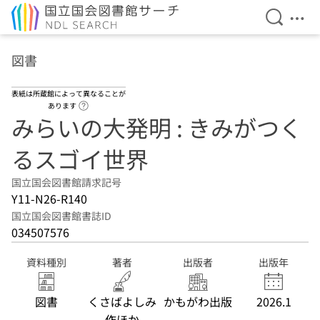
検索を開
メニ
本文へ移動
図書
表紙は所蔵館によって異なることが
ヘルプページへのリンク
あります
みらいの大発明 : きみがつく
るスゴイ世界
国立国会図書館請求記号
Y11-N26-R140
国立国会図書館書誌ID
034507576
資料種別
著者
出版者
出版年
図書
くさばよしみ
かもがわ出版
2026.1
作ほか