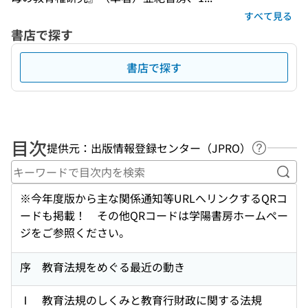
すべて見る
書店で探す
書店で探す
目次
提供元：出版情報登録センター（JPRO）
ヘルプペ
キー
※今年度版から主な関係通知等URLへリンクするQRコ
ードも掲載！ その他QRコードは学陽書房ホームペー
ジをご参照ください。
序 教育法規をめぐる最近の動き
Ⅰ 教育法規のしくみと教育行財政に関する法規