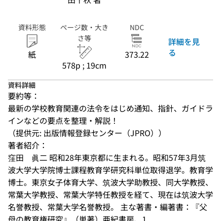
資料形態
ページ数・大き
NDC
さ等
詳細を見
る
紙
373.22
578p ; 19cm
資料詳細
要約等：
最新の学校教育関連の法令をはじめ通知、指針、ガイドラ
インなどの要点を整理・解説！
（提供元: 出版情報登録センター（JPRO））
著者紹介：
窪田　眞二 昭和28年東京都に生まれる。昭和57年3月筑
波大学大学院博士課程教育学研究科単位取得退学。教育学
博士。東京女子体育大学、筑波大学助教授、同大学教授、
常葉大学教授、常葉大学特任教授を経て、現在は筑波大学
名誉教授、常葉大学名誉教授。 主な著書・編著書：『父
母の教育権研究』（単著）亜紀書房、1...