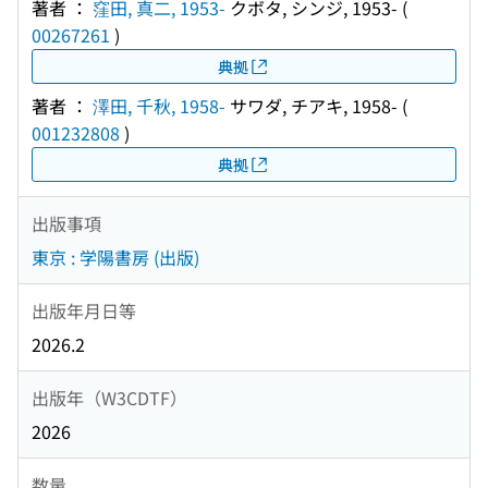
著者 ：
窪田, 真二, 1953-
クボタ, シンジ, 1953-
(
00267261
)
典拠
著者 ：
澤田, 千秋, 1958-
サワダ, チアキ, 1958-
(
001232808
)
典拠
出版事項
東京 : 学陽書房 (出版)
出版年月日等
2026.2
出版年（W3CDTF）
2026
数量