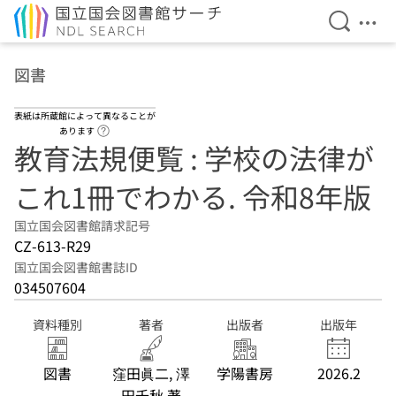
検索を開
メニ
本文へ移動
図書
表紙は所蔵館によって異なることが
ヘルプページへのリンク
あります
教育法規便覧 : 学校の法律が
これ1冊でわかる. 令和8年版
国立国会図書館請求記号
CZ-613-R29
国立国会図書館書誌ID
034507604
資料種別
著者
出版者
出版年
図書
窪田眞二, 澤
学陽書房
2026.2
田千秋 著