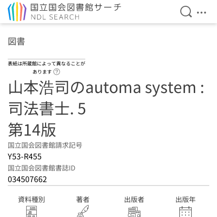
検索を開
メニ
本文へ移動
図書
表紙は所蔵館によって異なることが
ヘルプページへのリンク
あります
山本浩司のautoma system :
司法書士. 5
第14版
国立国会図書館請求記号
Y53-R455
国立国会図書館書誌ID
034507662
資料種別
著者
出版者
出版年