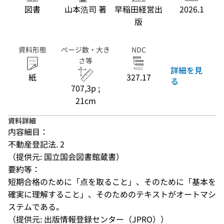
図書
山本浩司 著
早稲田経営出
2026.1
版
資料形態
ページ数・大き
NDC
さ等
詳細を見
紙
327.17
る
707,3p ;
21cm
資料詳細
内容細目：
不動産登記法. 2
（提供元: 国立国会図書館蔵書）
要約等：
短期合格のために「点を取ること」、そのために「基本を
確実に理解すること」、そのためのテキストがオートマシ
ステムである。
（提供元: 出版情報登録センター（JPRO））