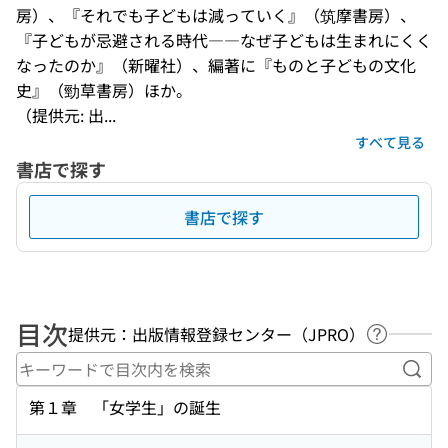
房）、『それでも子どもは減っていく』（筑摩書房）、
『子どもが忌避される時代――なぜ子どもは生まれにくく
なったのか』（新曜社）、編著に『ものと子どもの文化
史』（勁草書房）ほか。
（提供元: 出...
すべて見る
書店で探す
書店で探す
目次
提供元：出版情報登録センター（JPRO）
ヘルプペ
キー
第１章 「女学生」の誕生