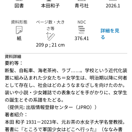
図書
本田和子
青弓社
2026.1
資料形態
ページ数・大き
NDC
さ等
詳細を見
る
紙
376.41
209 p ; 21 cm
資料詳細
要約等：
断髪、自転車、海老茶袴、ラブ……。学校という近代化装
置に組み込まれた少女たち＝女学生は、明治期以降に何者
として存在し、社会はどのようなまなざしを向けたのか。
装いや小説・少女雑誌での表象などを手がかりに、女学生
の誕生とその系譜をたどる。
（提供元: 出版情報登録センター（JPRO））
著者紹介：
本田 和子 1931－2023年、元お茶の水女子大学名誉教授。
著書に『ところで軍国少女はどこへ行った』（ななみ書