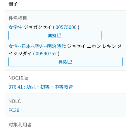
冊子
件名標目
女学生
ジョガクセイ
(
00575000
)
典拠
女性--日本--歴史--明治時代
ジョセイ ニホン レキシ メ
イジジダイ
(
00990752
)
典拠
NDC10版
376.41 : 幼児・初等・中等教育
NDLC
FC36
対象利用者