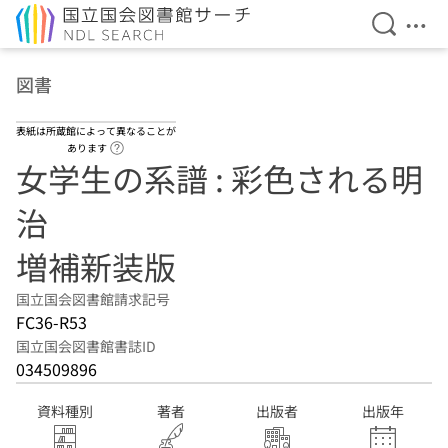
検索を開
メニ
本文へ移動
図書
表紙は所蔵館によって異なることが
ヘルプページへのリンク
あります
女学生の系譜 : 彩色される明
治
増補新装版
国立国会図書館請求記号
FC36-R53
国立国会図書館書誌ID
034509896
資料種別
著者
出版者
出版年