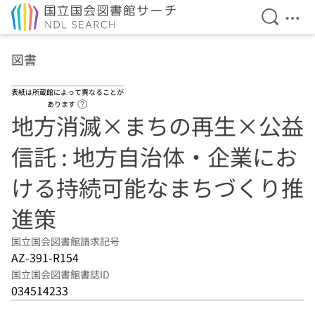
検索を開
メニ
本文へ移動
図書
表紙は所蔵館によって異なることが
ヘルプページへのリンク
あります
地方消滅×まちの再生×公益
信託 : 地方自治体・企業にお
ける持続可能なまちづくり推
進策
国立国会図書館請求記号
AZ-391-R154
国立国会図書館書誌ID
034514233