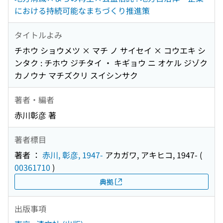
における持続可能なまちづくり推進策
タイトルよみ
チホウ ショウメツ × マチ ノ サイセイ × コウエキ シ
ンタク : チホウ ジチタイ ・ キギョウ ニ オケル ジゾク
カノウナ マチズクリ スイシンサク
著者・編者
赤川彰彦 著
著者標目
著者 ：
赤川, 彰彦, 1947-
アカガワ, アキヒコ, 1947-
(
00361710
)
典拠
出版事項