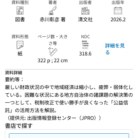
資料種別
著者
出版者
出版年
図書
赤川彰彦 著
清文社
2026.2
資料形態
ページ数・大き
NDC
さ等
詳細を見
る
紙
318.6
322 p ; 22 cm
資料詳細
要約等：
厳しい財政状況の中で地域経済は縮小し、疲弊・弱体化し
ている。困難な状況にある地方自治体の諸課題の解決策の
一つとして、税制改正で使い勝手が良くなった「公益信
託」の活用方法を解説。
（提供元: 出版情報登録センター（JPRO））
書店で探す