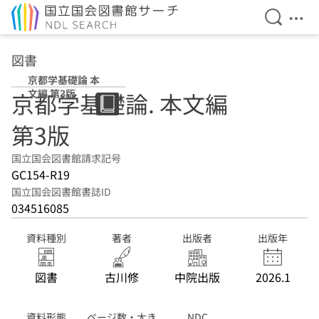
検索を開
メニ
本文へ移動
図書
京都学基礎論 本
文編 第3版
京都学基礎論. 本文編
第3版
国立国会図書館請求記号
GC154-R19
国立国会図書館書誌ID
034516085
資料種別
著者
出版者
出版年
図書
古川修
中院出版
2026.1
資料形態
ページ数・大き
NDC