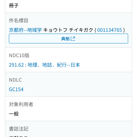
冊子
件名標目
京都府--地域学
キョウトフ チイキガク
(
001134765
)
典拠
NDC10版
291.62 : 地理．地誌．紀行--日本
NDLC
GC154
対象利用者
一般
書誌注記